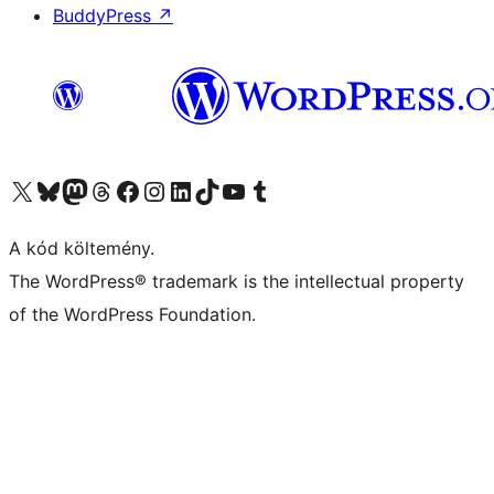
BuddyPress
↗
Visit our X (formerly Twitter) account
Visit our Bluesky account
Twitter csatornánk
Visit our Threads account
Facebook oldalunk megtekintése
Visit our Instagram account
Visit our LinkedIn account
Visit our TikTok account
Visit our YouTube channel
Visit our Tumblr account
A kód költemény.
The WordPress® trademark is the intellectual property
of the WordPress Foundation.