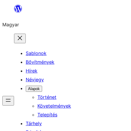
Ugrás
a
Magyar
tartalomhoz
Sablonok
Bővítmények
Hírek
Névjegy
Alapok
Történet
Követelmények
Telepítés
Tárhely