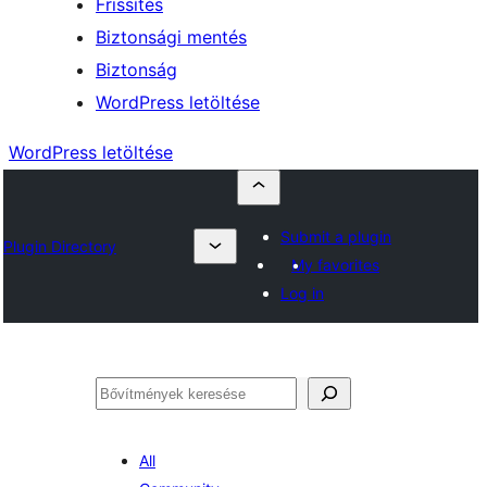
Frissítés
Biztonsági mentés
Biztonság
WordPress letöltése
WordPress letöltése
Submit a plugin
Plugin Directory
My favorites
Log in
Keresés
All