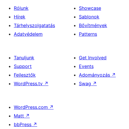
Rólunk
Showcase
Hírek
Sablonok
Tárhelyszolgatatás
Bővítmények
Adatvédelem
Patterns
Tanuljunk
Get Involved
Support
Events
Fejlesztők
Adományozás
↗
WordPress.tv
↗
Swag
↗
WordPress.com
↗
Matt
↗
bbPress
↗