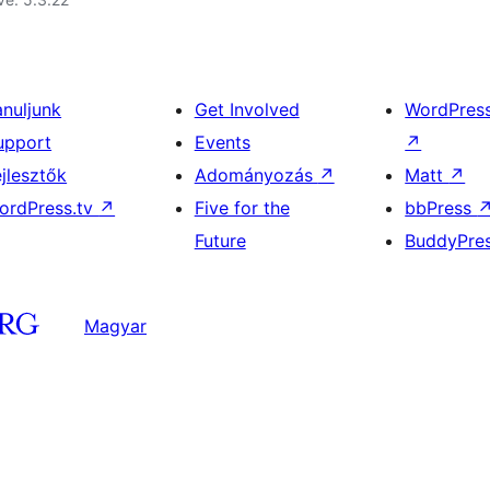
anuljunk
Get Involved
WordPres
upport
Events
↗
ejlesztők
Adományozás
↗
Matt
↗
ordPress.tv
↗
Five for the
bbPress
Future
BuddyPre
Magyar