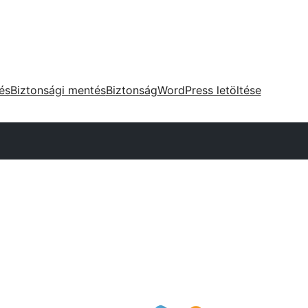
tés
Biztonsági mentés
Biztonság
WordPress letöltése