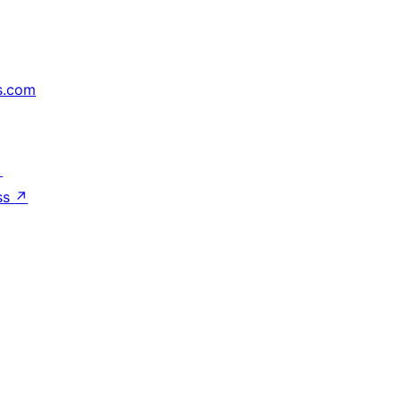
s.com
↗
ss
↗