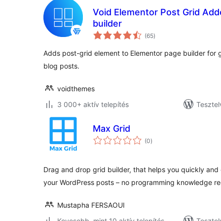
Void Elementor Post Grid Add
builder
értékelés
(65
)
összesen
Adds post-grid element to Elementor page builder for g
blog posts.
voidthemes
3 000+ aktív telepítés
Tesztel
Max Grid
értékelés
(0
)
összesen
Drag and drop grid builder, that helps you quickly and e
your WordPress posts – no programming knowledge re
Mustapha FERSAOUI
Kevesebb, mint 10 aktív telepítés
Tesztel