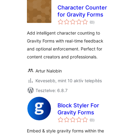
Character Counter
for Gravity Forms
értékelés
(0
)
összesen
Add intelligent character counting to
Gravity Forms with real-time feedback
and optional enforcement. Perfect for
content creators and professionals.
Artur Nalobin
Kevesebb, mint 10 aktív telepítés
Tesztelve: 6.8.7
Block Styler For
Gravity Forms
értékelés
(0
)
összesen
Embed & style gravity forms within the