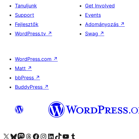
Tanuljunk
Get Involved
Support
Events
Fejlesztők
Adományozás
↗
WordPress.tv
↗
Swag
↗
WordPress.com
↗
Matt
↗
bbPress
↗
BuddyPress
↗
Visit our X (formerly Twitter) account
Visit our Bluesky account
Twitter csatornánk
Visit our Threads account
Facebook oldalunk megtekintése
Visit our Instagram account
Visit our LinkedIn account
Visit our TikTok account
Visit our YouTube channel
Visit our Tumblr account