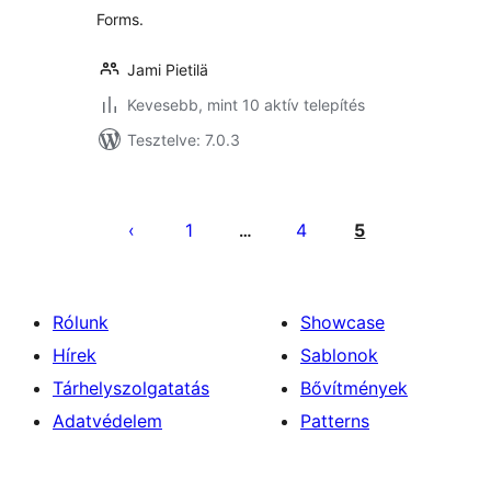
Forms.
Jami Pietilä
Kevesebb, mint 10 aktív telepítés
Tesztelve: 7.0.3
Bejegyzések
lapozása
1
4
5
…
Rólunk
Showcase
Hírek
Sablonok
Tárhelyszolgatatás
Bővítmények
Adatvédelem
Patterns