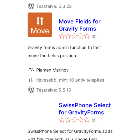
Tesztelve: 5.3.22
Move Fields for
Gravity Forms
értékelés
(0
)
összesen
Gravity forms admin function to fast
move the fields position.
Plamen Marinov
Kevesebb, mint 10 aktív telepítés
Tesztelve: 5.5.19
SwissPhone Select
for GravityForms
értékelés
(0
)
összesen
SwissPhone Select for GravityForms adds
+41 (Switzerland) as a phone field