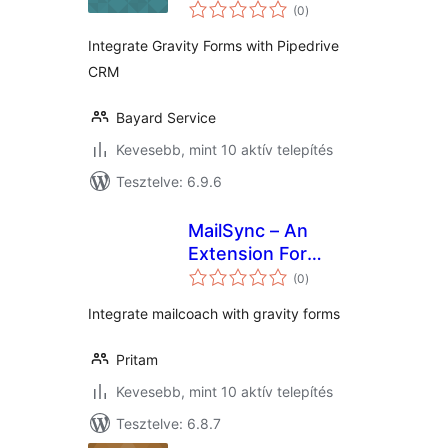
értékelés
Pipedrive
(0
)
összesen
Integrate Gravity Forms with Pipedrive
CRM
Bayard Service
Kevesebb, mint 10 aktív telepítés
Tesztelve: 6.9.6
MailSync – An
Extension For
értékelés
Mailcoach and
(0
)
összesen
Gravity Forms
Integrate mailcoach with gravity forms
Pritam
Kevesebb, mint 10 aktív telepítés
Tesztelve: 6.8.7