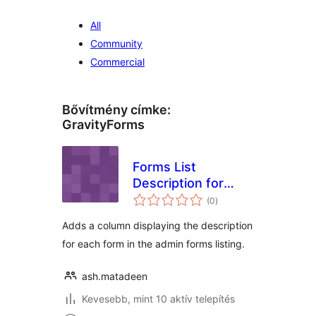
All
Community
Commercial
Bővítmény címke:
GravityForms
Forms List
Description for
értékelés
Gravity Forms
(0
)
összesen
Adds a column displaying the description
for each form in the admin forms listing.
ash.matadeen
Kevesebb, mint 10 aktív telepítés