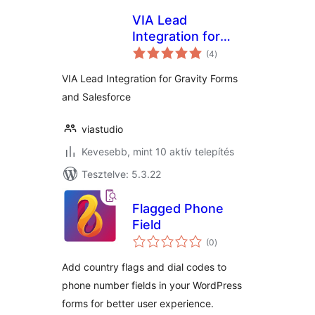
VIA Lead
Integration for
értékelés
Gravity Forms and
(4
)
összesen
Salesforce
VIA Lead Integration for Gravity Forms
and Salesforce
viastudio
Kevesebb, mint 10 aktív telepítés
Tesztelve: 5.3.22
Flagged Phone
Field
értékelés
(0
)
összesen
Add country flags and dial codes to
phone number fields in your WordPress
forms for better user experience.