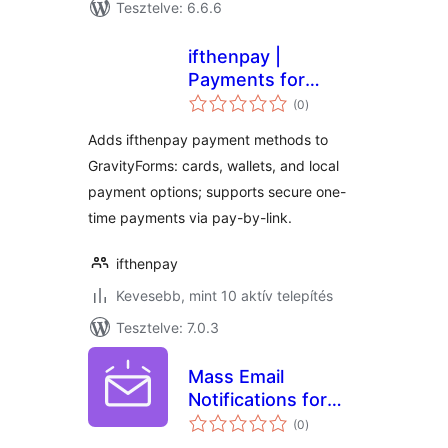
Tesztelve: 6.6.6
ifthenpay |
Payments for
értékelés
GravityForms
(0
)
összesen
Adds ifthenpay payment methods to
GravityForms: cards, wallets, and local
payment options; supports secure one-
time payments via pay-by-link.
ifthenpay
Kevesebb, mint 10 aktív telepítés
Tesztelve: 7.0.3
Mass Email
Notifications for
értékelés
Gravity Forms – Lite
(0
)
összesen