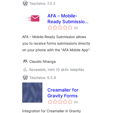
Tesztelve: 7.0.3
AFA – Mobile-
Ready Submission
értékelés
Manager
(0
)
összesen
AFA – Mobile-Ready Submission allows
you to receive forms submissions directly
on your phone with the "AFA Mobile App".
Claudio Nhanga
Kevesebb, mint 10 aktív telepítés
Tesztelve: 6.5.9
Creamailer for
Gravity Forms
értékelés
(0
)
összesen
Integration for Creamailer in Gravity