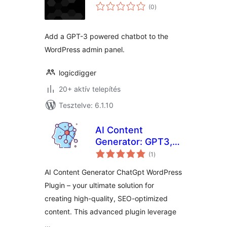
értékelés
(0
)
összesen
Add a GPT-3 powered chatbot to the
WordPress admin panel.
logicdigger
20+ aktív telepítés
Tesztelve: 6.1.10
AI Content
Generator: GPT3,
értékelés
ChatGpt
(1
)
összesen
AI Content Generator ChatGpt WordPress
Plugin – your ultimate solution for
creating high-quality, SEO-optimized
content. This advanced plugin leverage
…