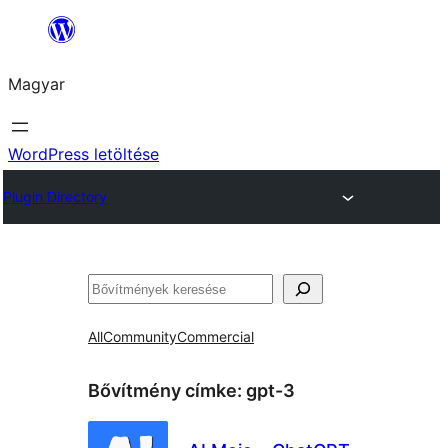
Ugrás
a
Magyar
tartalomhoz
WordPress letöltése
Plugin Directory
Keresés
All
Community
Commercial
Bővítmény címke:
gpt-3