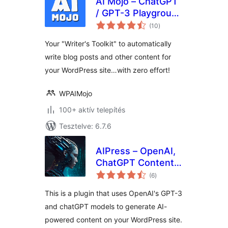
AI Mojo – ChatGPT
/ GPT-3 Playground
értékelés
for WordPress
(10
)
összesen
Your "Writer's Toolkit" to automatically
write blog posts and other content for
your WordPress site…with zero effort!
WPAIMojo
100+ aktív telepítés
Tesztelve: 6.7.6
AIPress – OpenAI,
ChatGPT Content
értékelés
Creator, Image
(6
)
összesen
Generator
This is a plugin that uses OpenAI's GPT-3
and chatGPT models to generate AI-
powered content on your WordPress site.