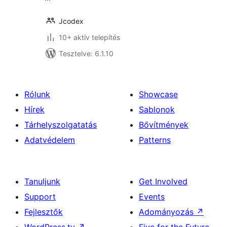
Jcodex
10+ aktív telepítés
Tesztelve: 6.1.10
Rólunk
Showcase
Hírek
Sablonok
Tárhelyszolgatatás
Bővítmények
Adatvédelem
Patterns
Tanuljunk
Get Involved
Support
Events
Fejlesztők
Adományozás
↗