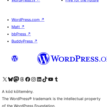
WordPress.tv
↗
Five for the Future
WordPress.com
↗
Matt
↗
bbPress
↗
BuddyPress
↗
Visit our X (formerly Twitter) account
Visit our Bluesky account
Twitter csatornánk
Visit our Threads account
Facebook oldalunk megtekintése
Visit our Instagram account
Visit our LinkedIn account
Visit our TikTok account
Visit our YouTube channel
Visit our Tumblr account
A kód költemény.
The WordPress® trademark is the intellectual property
of the WordPress Foundation.