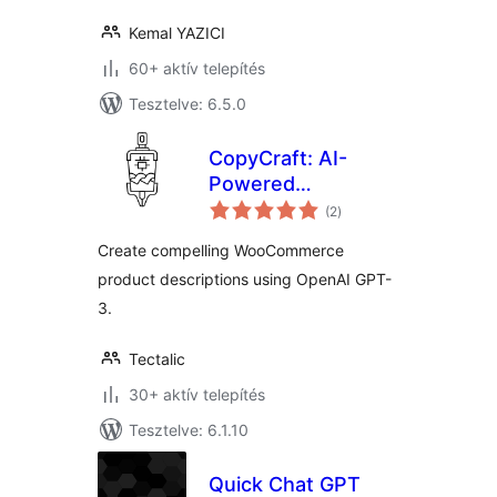
Kemal YAZICI
60+ aktív telepítés
Tesztelve: 6.5.0
CopyCraft: AI-
Powered
értékelés
WooCommerce
(2
)
összesen
Product
Create compelling WooCommerce
Descriptions Using
product descriptions using OpenAI GPT-
OpenAI GPT-3
3.
Tectalic
30+ aktív telepítés
Tesztelve: 6.1.10
Quick Chat GPT