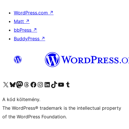
WordPress.com
↗
Matt
↗
bbPress
↗
BuddyPress
↗
Visit our X (formerly Twitter) account
Visit our Bluesky account
Twitter csatornánk
Visit our Threads account
Facebook oldalunk megtekintése
Visit our Instagram account
Visit our LinkedIn account
Visit our TikTok account
Visit our YouTube channel
Visit our Tumblr account
A kód költemény.
The WordPress® trademark is the intellectual property
of the WordPress Foundation.