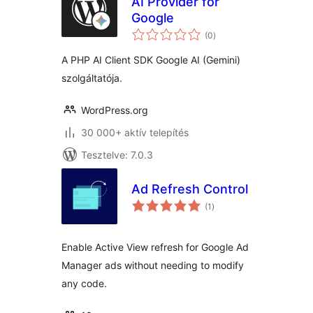
AI Provider for
Google
értékelés
(0
)
összesen
A PHP AI Client SDK Google AI (Gemini)
szolgáltatója.
WordPress.org
30 000+ aktív telepítés
Tesztelve: 7.0.3
Ad Refresh Control
értékelés
(1
)
összesen
Enable Active View refresh for Google Ad
Manager ads without needing to modify
any code.