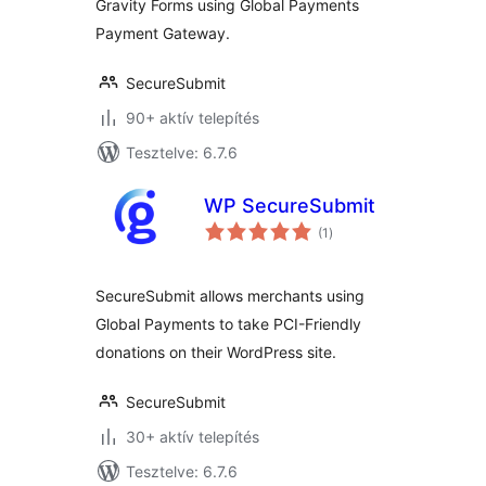
Gravity Forms using Global Payments
Payment Gateway.
SecureSubmit
90+ aktív telepítés
Tesztelve: 6.7.6
WP SecureSubmit
értékelés
(1
)
összesen
SecureSubmit allows merchants using
Global Payments to take PCI-Friendly
donations on their WordPress site.
SecureSubmit
30+ aktív telepítés
Tesztelve: 6.7.6