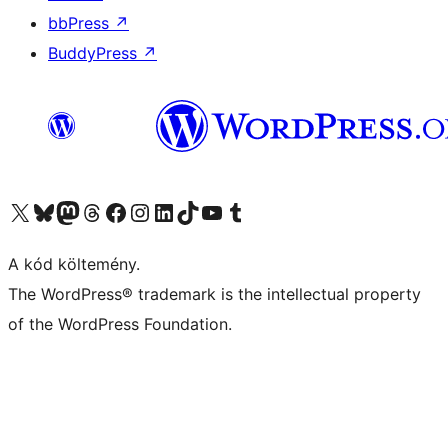
bbPress
↗
BuddyPress
↗
Visit our X (formerly Twitter) account
Visit our Bluesky account
Twitter csatornánk
Visit our Threads account
Facebook oldalunk megtekintése
Visit our Instagram account
Visit our LinkedIn account
Visit our TikTok account
Visit our YouTube channel
Visit our Tumblr account
A kód költemény.
The WordPress® trademark is the intellectual property
of the WordPress Foundation.