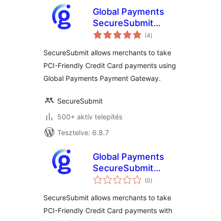
Global Payments
SecureSubmit
értékelés
Gateway
(4
)
összesen
SecureSubmit allows merchants to take
PCI-Friendly Credit Card payments using
Global Payments Payment Gateway.
SecureSubmit
500+ aktív telepítés
Tesztelve: 6.8.7
Global Payments
SecureSubmit
értékelés
Addon for Gravity
(0
)
összesen
Forms
SecureSubmit allows merchants to take
PCI-Friendly Credit Card payments with