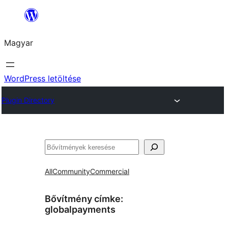
Ugrás
a
Magyar
tartalomhoz
WordPress letöltése
Plugin Directory
Keresés
All
Community
Commercial
Bővítmény címke:
globalpayments