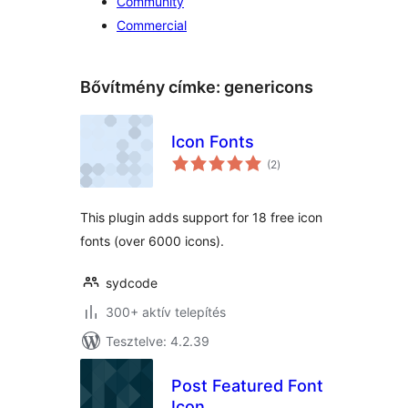
Community
Commercial
Bővítmény címke:
genericons
Icon Fonts
értékelés
(2
)
összesen
This plugin adds support for 18 free icon
fonts (over 6000 icons).
sydcode
300+ aktív telepítés
Tesztelve: 4.2.39
Post Featured Font
Icon