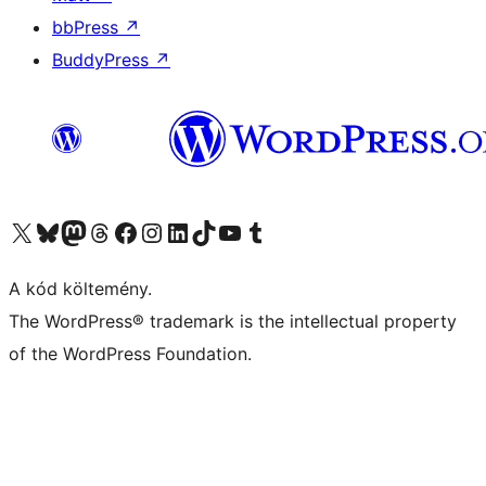
bbPress
↗
BuddyPress
↗
Visit our X (formerly Twitter) account
Visit our Bluesky account
Twitter csatornánk
Visit our Threads account
Facebook oldalunk megtekintése
Visit our Instagram account
Visit our LinkedIn account
Visit our TikTok account
Visit our YouTube channel
Visit our Tumblr account
A kód költemény.
The WordPress® trademark is the intellectual property
of the WordPress Foundation.