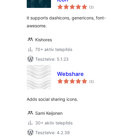
értékelés
(3
)
összesen
it supports dashicons, genericons, font-
awesome.
Kishores
70+ aktív telepítés
Tesztelve: 5.1.23
Webshare
értékelés
(3
)
összesen
Adds social sharing icons.
Sami Keijonen
30+ aktív telepítés
Tesztelve: 4.2.39