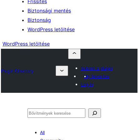
Frissítés
Biztonsági mentés
Biztonság
WordPress letöltése
WordPress letöltése
Submit a plugin
Plugin Directory
My favorites
Log in
Keresés
All