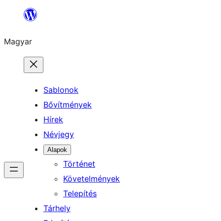
Ugrás
a
Magyar
tartalomhoz
Sablonok
Bővítmények
Hírek
Névjegy
Alapok
Történet
Követelmények
Telepítés
Tárhely