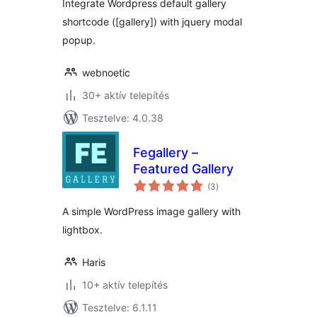
Integrate Wordpress default gallery
shortcode ([gallery]) with jquery modal
popup.
webnoetic
30+ aktív telepítés
Tesztelve: 4.0.38
Fegallery –
Featured Gallery
értékelés
(3
)
összesen
A simple WordPress image gallery with
lightbox.
Haris
10+ aktív telepítés
Tesztelve: 6.1.11