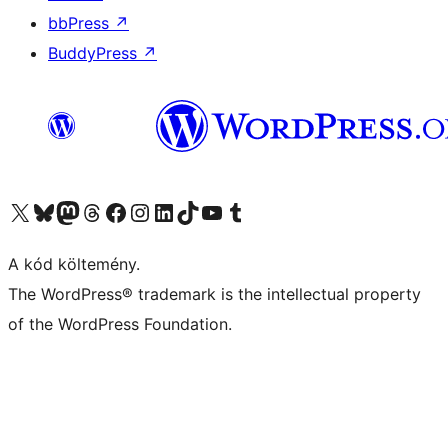
bbPress
↗
BuddyPress
↗
Visit our X (formerly Twitter) account
Visit our Bluesky account
Twitter csatornánk
Visit our Threads account
Facebook oldalunk megtekintése
Visit our Instagram account
Visit our LinkedIn account
Visit our TikTok account
Visit our YouTube channel
Visit our Tumblr account
A kód költemény.
The WordPress® trademark is the intellectual property
of the WordPress Foundation.