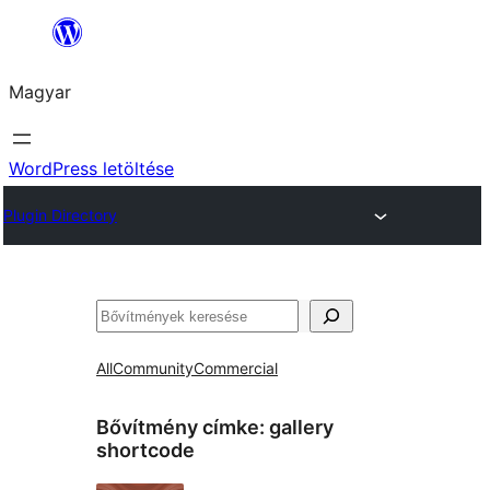
Ugrás
a
Magyar
tartalomhoz
WordPress letöltése
Plugin Directory
Keresés
All
Community
Commercial
Bővítmény címke:
gallery
shortcode