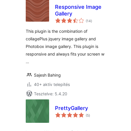
Responsive Image
Gallery
értékelés
(14
)
összesen
This plugin is the combination of
collagePlus jquery image gallery and
Photobox image gallery. This plugin is
responsive and always fits your screen w
…
Sajesh Bahing
40+ aktív telepítés
Tesztelve: 5.4.20
PrettyGallery
értékelés
(5
)
összesen