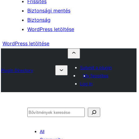
Frissítés
Biztonsági mentés
Biztonság
WordPress letöltése
WordPress letöltése
Submit a plugin
Plugin Directory
My favorites
Log in
Keresés
All