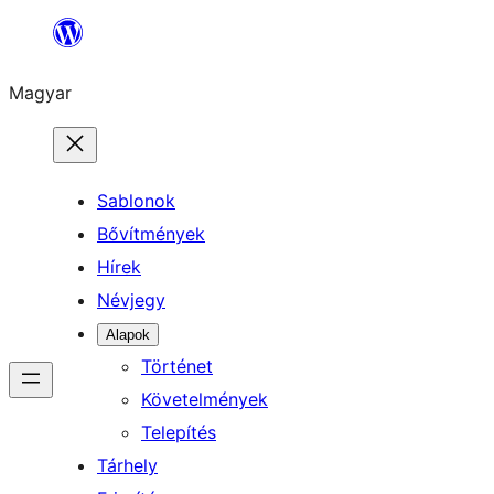
Ugrás
a
Magyar
tartalomhoz
Sablonok
Bővítmények
Hírek
Névjegy
Alapok
Történet
Követelmények
Telepítés
Tárhely