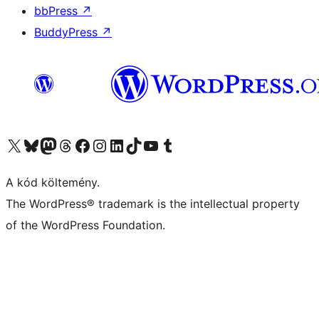
bbPress
↗
BuddyPress
↗
Visit our X (formerly Twitter) account
Visit our Bluesky account
Twitter csatornánk
Visit our Threads account
Facebook oldalunk megtekintése
Visit our Instagram account
Visit our LinkedIn account
Visit our TikTok account
Visit our YouTube channel
Visit our Tumblr account
A kód költemény.
The WordPress® trademark is the intellectual property
of the WordPress Foundation.