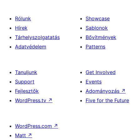
Rólunk
Showcase
Hírek
Sablonok
Tárhelyszolgatatás
Bővítmények
Adatvédelem
Patterns
Tanuljunk
Get Involved
Support
Events
Fejlesztők
Adományozás
↗
WordPress.tv
↗
Five for the Future
WordPress.com
↗
Matt
↗