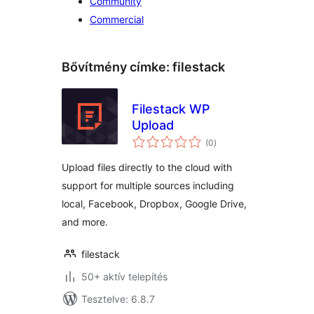
Community
Commercial
Bővítmény címke:
filestack
Filestack WP
Upload
értékelés
(0
)
összesen
Upload files directly to the cloud with
support for multiple sources including
local, Facebook, Dropbox, Google Drive,
and more.
filestack
50+ aktív telepítés
Tesztelve: 6.8.7