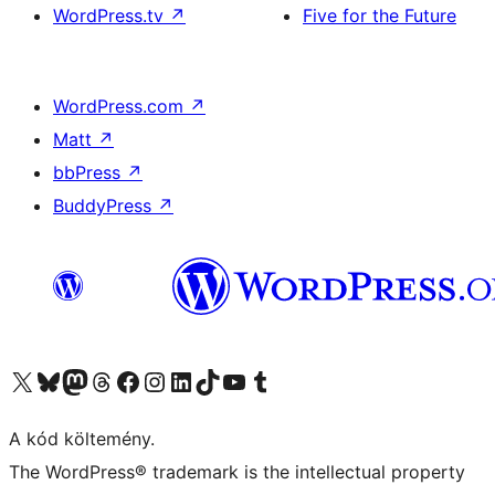
WordPress.tv
↗
Five for the Future
WordPress.com
↗
Matt
↗
bbPress
↗
BuddyPress
↗
Visit our X (formerly Twitter) account
Visit our Bluesky account
Twitter csatornánk
Visit our Threads account
Facebook oldalunk megtekintése
Visit our Instagram account
Visit our LinkedIn account
Visit our TikTok account
Visit our YouTube channel
Visit our Tumblr account
A kód költemény.
The WordPress® trademark is the intellectual property