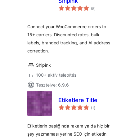
Shipink
értékelés
(5
)
összesen
Connect your WooCommerce orders to
15+ carriers. Discounted rates, bulk
labels, branded tracking, and AI address
correction.
Shipink
100+ aktív telepítés
Tesztelve: 6.9.6
Etiketlere Title
értékelés
(1
)
összesen
Etiketlerin başlığında rakam ya da hiç bir
şey yazmaması yerine SEO için etiketin