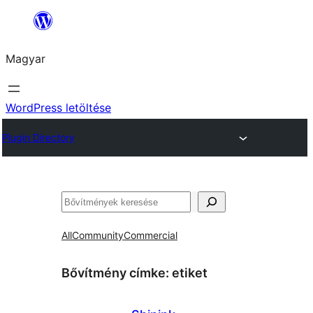
Ugrás
a
Magyar
tartalomhoz
WordPress letöltése
Plugin Directory
Keresés
All
Community
Commercial
Bővítmény címke:
etiket