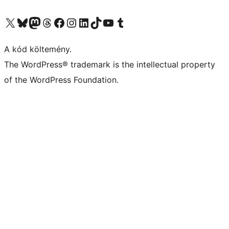
Visit our X (formerly Twitter) account
Visit our Bluesky account
Twitter csatornánk
Visit our Threads account
Facebook oldalunk megtekintése
Visit our Instagram account
Visit our LinkedIn account
Visit our TikTok account
Visit our YouTube channel
Visit our Tumblr account
A kód költemény.
The WordPress® trademark is the intellectual property
of the WordPress Foundation.