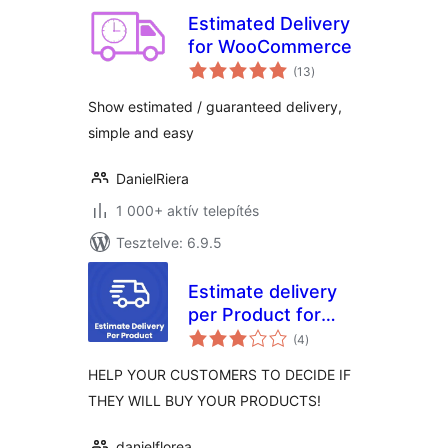
Estimated Delivery
for WooCommerce
értékelés
(13
)
összesen
Show estimated / guaranteed delivery,
simple and easy
DanielRiera
1 000+ aktív telepítés
Tesztelve: 6.9.5
Estimate delivery
per Product for
értékelés
Woocommerce
(4
)
összesen
HELP YOUR CUSTOMERS TO DECIDE IF
THEY WILL BUY YOUR PRODUCTS!
danielflorea