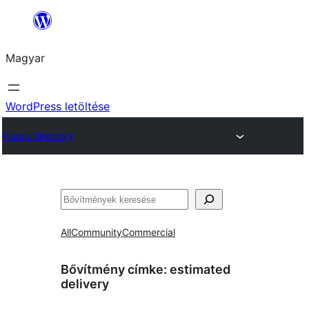
Ugrás
a
Magyar
tartalomhoz
WordPress letöltése
Plugin Directory
Keresés
All
Community
Commercial
Bővítmény címke:
estimated
delivery