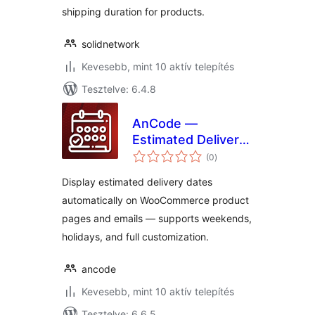
shipping duration for products.
solidnetwork
Kevesebb, mint 10 aktív telepítés
Tesztelve: 6.4.8
AnCode —
Estimated Delivery
értékelés
Date for
(0
)
összesen
WooCommerce
Display estimated delivery dates
automatically on WooCommerce product
pages and emails — supports weekends,
holidays, and full customization.
ancode
Kevesebb, mint 10 aktív telepítés
Tesztelve: 6.6.5