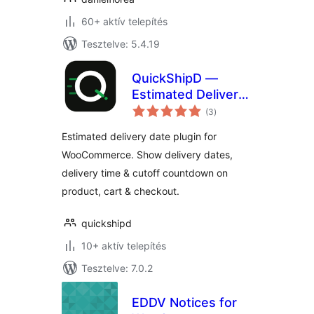
60+ aktív telepítés
Tesztelve: 5.4.19
QuickShipD —
Estimated Delivery
értékelés
Date for
(3
)
összesen
WooCommerce
Estimated delivery date plugin for
WooCommerce. Show delivery dates,
delivery time & cutoff countdown on
product, cart & checkout.
quickshipd
10+ aktív telepítés
Tesztelve: 7.0.2
EDDV Notices for