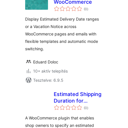
WooCommerce
értékelés
(0
)
összesen
Display Estimated Delivery Date ranges
or a Vacation Notice across
WooCommerce pages and emails with
flexible templates and automatic mode
switching.
Eduard Doloc
10+ aktív telepítés
Tesztelve: 6.9.5
Estimated Shipping
Duration for
értékelés
WooCommerce
(0
)
összesen
A WooCommerce plugin that enables
shop owners to specify an estimated