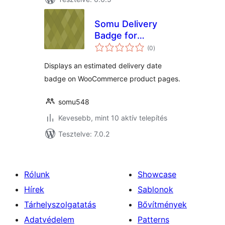
Somu Delivery
Badge for
értékelés
WooCommerce
(0
)
összesen
Displays an estimated delivery date
badge on WooCommerce product pages.
somu548
Kevesebb, mint 10 aktív telepítés
Tesztelve: 7.0.2
Rólunk
Showcase
Hírek
Sablonok
Tárhelyszolgatatás
Bővítmények
Adatvédelem
Patterns