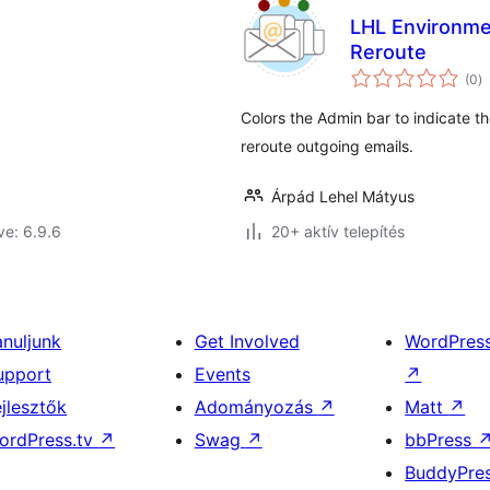
LHL Environmen
Reroute
ér
(0
)
ö
Colors the Admin bar to indicate th
reroute outgoing emails.
Árpád Lehel Mátyus
ve: 6.9.6
20+ aktív telepítés
anuljunk
Get Involved
WordPres
upport
Events
↗
ejlesztők
Adományozás
↗
Matt
↗
ordPress.tv
↗
Swag
↗
bbPress
BuddyPre