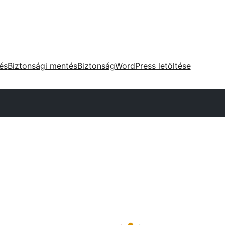
tés
Biztonsági mentés
Biztonság
WordPress letöltése