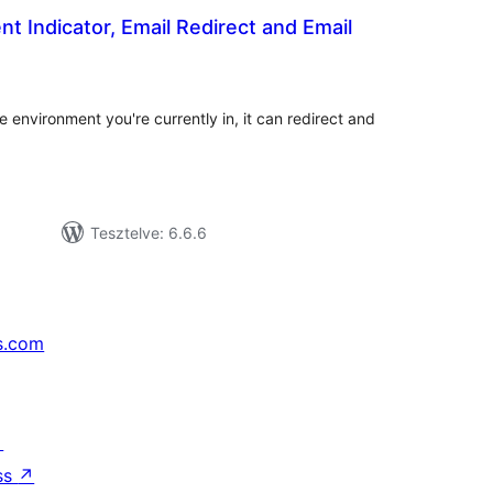
t Indicator, Email Redirect and Email
tékelés
sszesen
e environment you're currently in, it can redirect and
Tesztelve: 6.6.6
s.com
↗
ss
↗