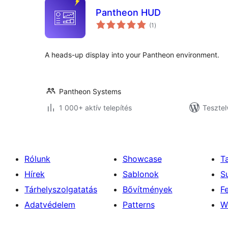
Pantheon HUD
értékelés
(1
)
összesen
A heads-up display into your Pantheon environment.
Pantheon Systems
1 000+ aktív telepítés
Tesztel
Rólunk
Showcase
T
Hírek
Sablonok
S
Tárhelyszolgatatás
Bővítmények
F
Adatvédelem
Patterns
W