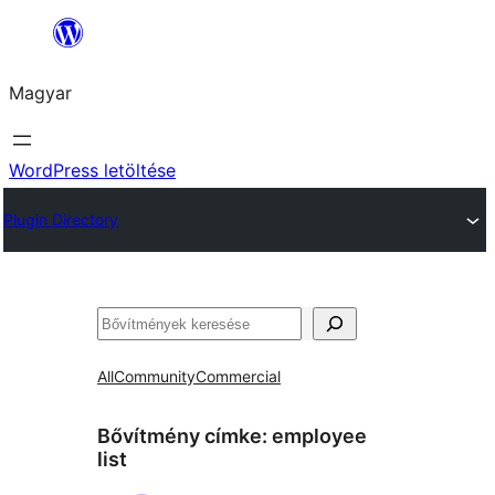
Ugrás
a
Magyar
tartalomhoz
WordPress letöltése
Plugin Directory
Keresés
All
Community
Commercial
Bővítmény címke:
employee
list