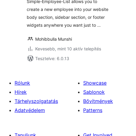
Simple-Employee-List allows you to
create a new employee into your website
body section, sidebar section, or footer
widgets anywhere you want just to …
Mohibbulla Munshi
Kevesebb, mint 10 aktív telepítés
Tesztelve: 6.0.13
Rólunk
Showcase
Hírek
Sablonok
Tárhelyszolgatatás
Bővítmények
Adatvédelem
Patterns
Tanuljunk
Get Involved