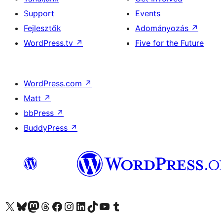
Support
Events
Fejlesztők
Adományozás
↗
WordPress.tv
↗
Five for the Future
WordPress.com
↗
Matt
↗
bbPress
↗
BuddyPress
↗
Visit our X (formerly Twitter) account
Visit our Bluesky account
Twitter csatornánk
Visit our Threads account
Facebook oldalunk megtekintése
Visit our Instagram account
Visit our LinkedIn account
Visit our TikTok account
Visit our YouTube channel
Visit our Tumblr account