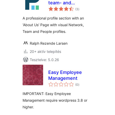
team- and
értékelés
company pages
(3
)
összesen
A professional profile section with an
'About Us' Page with visual Network,
Team and People profiles.
Ralph Rezende Larsen
20+ aktív telepítés
Tesztelve: 5.0.26
Easy Employee
Management
értékelés
(0
)
összesen
IMPORTANT: Easy Employee
Management require wordpress 3.8 or
higher.