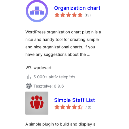
Organization chart
értékelés
(13
)
összesen
WordPress organization chart plugin is a
nice and handy tool for creating simple
and nice organizational charts. If you
have any suggestions about the …
wpdevart
5 000+ aktív telepítés
Tesztelve: 6.9.6
Simple Staff List
értékelés
(40
)
összesen
A simple plugin to build and display a