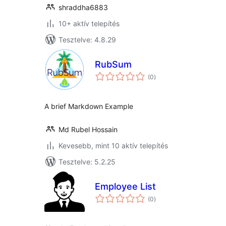
shraddha6883
10+ aktív telepítés
Tesztelve: 4.8.29
RubSum
értékelés
(0
)
összesen
A brief Markdown Example
Md Rubel Hossain
Kevesebb, mint 10 aktív telepítés
Tesztelve: 5.2.25
Employee List
értékelés
(0
)
összesen