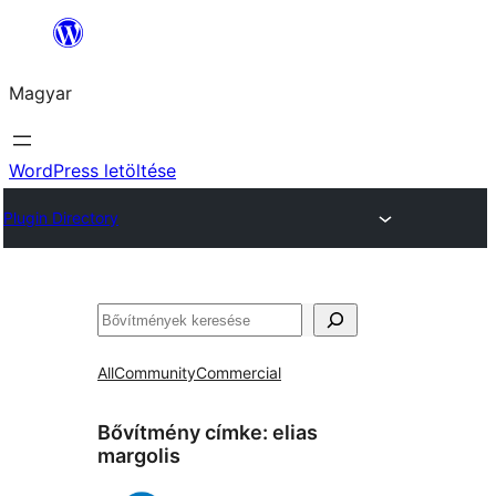
Ugrás
a
Magyar
tartalomhoz
WordPress letöltése
Plugin Directory
Keresés
All
Community
Commercial
Bővítmény címke:
elias
margolis