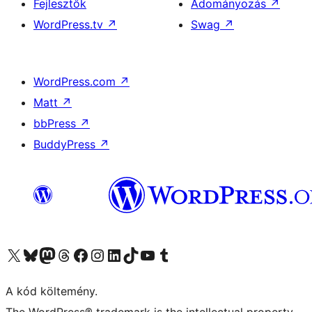
Fejlesztők
Adományozás
↗
WordPress.tv
↗
Swag
↗
WordPress.com
↗
Matt
↗
bbPress
↗
BuddyPress
↗
Visit our X (formerly Twitter) account
Visit our Bluesky account
Twitter csatornánk
Visit our Threads account
Facebook oldalunk megtekintése
Visit our Instagram account
Visit our LinkedIn account
Visit our TikTok account
Visit our YouTube channel
Visit our Tumblr account
A kód költemény.