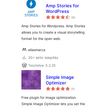
Amp Stories for
WordPress
értékelés
(4
)
összesen
Amp Stories for Wordpress. Amp Stories
allows you to create a visual storytelling
format for the open web.
eliasmarca
30+ aktív telepítés
Tesztelve: 5.2.25
Simple Image
Optimizer
értékelés
(1
)
összesen
Free plugin for image optimization.
Simple Image Optimizer lets you set the