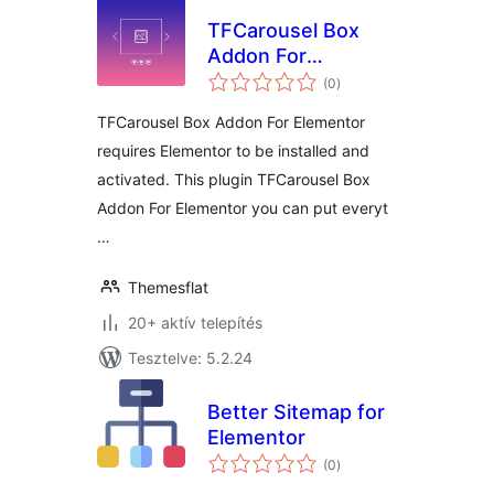
TFCarousel Box
Addon For
értékelés
Elementor
(0
)
összesen
TFCarousel Box Addon For Elementor
requires Elementor to be installed and
activated. This plugin TFCarousel Box
Addon For Elementor you can put everyt
…
Themesflat
20+ aktív telepítés
Tesztelve: 5.2.24
Better Sitemap for
Elementor
értékelés
(0
)
összesen