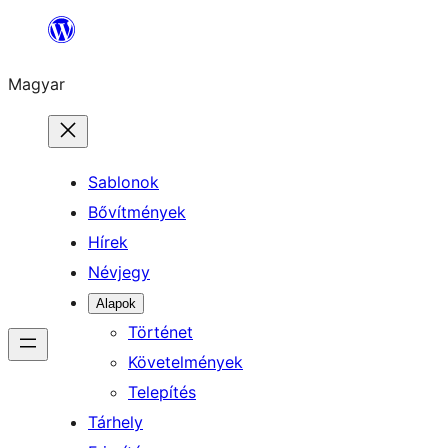
Ugrás
a
Magyar
tartalomhoz
Sablonok
Bővítmények
Hírek
Névjegy
Alapok
Történet
Követelmények
Telepítés
Tárhely