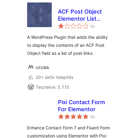
ACF Post Object
Elementor List
értékelés
Widget
(1
)
összesen
A WordPress Plugin that adds the ability
to display the contents of an ACF Post
Object field as a list of post links.
circleb
20+ aktív telepítés
Tesztelve: 5.7.15
Pixi Contact Form
For Elementor
értékelés
(1
)
összesen
Enhance Contact Form 7 and Fluent Form
customization using Elementor with Pixi