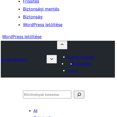
Frissítés
Biztonsági mentés
Biztonság
WordPress letöltése
WordPress letöltése
Submit a plugin
Plugin Directory
My favorites
Log in
Keresés
All