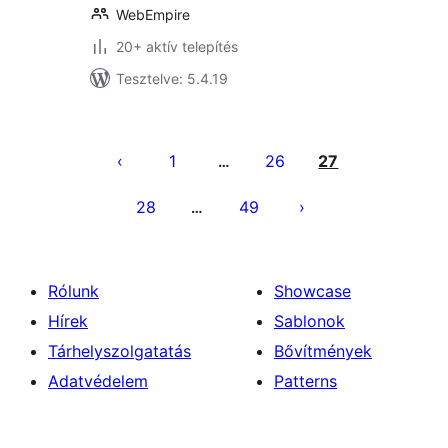
WebEmpire
20+ aktív telepítés
Tesztelve: 5.4.19
Bejegyzések
lapozása
1
26
27
…
28
49
…
Rólunk
Showcase
Hírek
Sablonok
Tárhelyszolgatatás
Bővítmények
Adatvédelem
Patterns