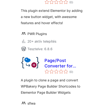
értékelés
(0
)
összesen
This plugin extend Elementor by adding
a new button widget, with awesome
features and hover effects!
PWR Plugins
20+ aktív telepítés
Tesztelve: 6.8.6
Page/Post
Converter for
értékelés
WPBakery to
(0
)
összesen
Elementor
A plugin to clone a page and convert
WPBakery Page Builder Shortcodes to
Elementor Page Builder Widgets
sflwa