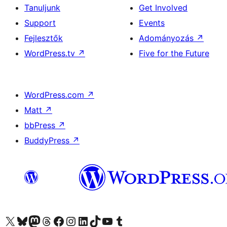
Tanuljunk
Get Involved
Support
Events
Fejlesztők
Adományozás
↗
WordPress.tv
↗
Five for the Future
WordPress.com
↗
Matt
↗
bbPress
↗
BuddyPress
↗
Visit our X (formerly Twitter) account
Visit our Bluesky account
Twitter csatornánk
Visit our Threads account
Facebook oldalunk megtekintése
Visit our Instagram account
Visit our LinkedIn account
Visit our TikTok account
Visit our YouTube channel
Visit our Tumblr account