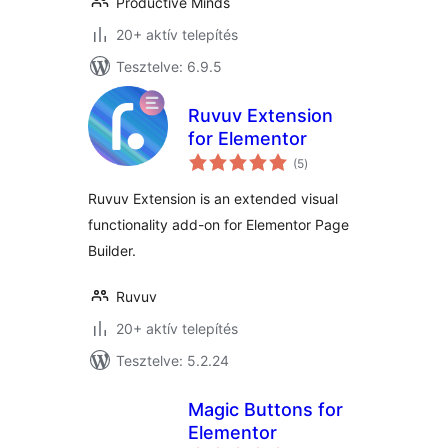
Productive Minds
20+ aktív telepítés
Tesztelve: 6.9.5
Ruvuv Extension
for Elementor
értékelés
(5
)
összesen
Ruvuv Extension is an extended visual
functionality add-on for Elementor Page
Builder.
Ruvuv
20+ aktív telepítés
Tesztelve: 5.2.24
Magic Buttons for
Elementor