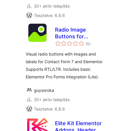
20+ aktív telepítés
Tesztelve: 6.8.6
Radio Image
Buttons for
értékelés
Elementor & CF7
(0
)
összesen
Lite
Visual radio buttons with images and
labels for Contact Form 7 and Elementor.
Supports RTL/LTR. Includes basic
Elementor Pro Forms integration (Lite).
guysoroka
20+ aktív telepítés
Tesztelve: 6.8.6
Elite Kit Elementor
Addons, Header