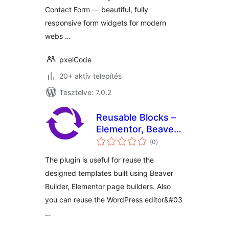
Contact Form — beautiful, fully
responsive form widgets for modern
webs …
pxelCode
20+ aktív telepítés
Tesztelve: 7.0.2
Reusable Blocks –
Elementor, Beaver
értékelés
Builder, WYSIWYG,
(0
)
összesen
Gutenberg
The plugin is useful for reuse the
designed templates built using Beaver
Builder, Elementor page builders. Also
you can reuse the WordPress editor&#03
…