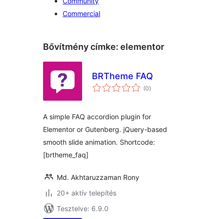
Community
Commercial
Bővítmény címke:
elementor
BRTheme FAQ
értékelés
(0
)
összesen
A simple FAQ accordion plugin for
Elementor or Gutenberg. jQuery-based
smooth slide animation. Shortcode:
[brtheme_faq]
Md. Akhtaruzzaman Rony
20+ aktív telepítés
Tesztelve: 6.9.0