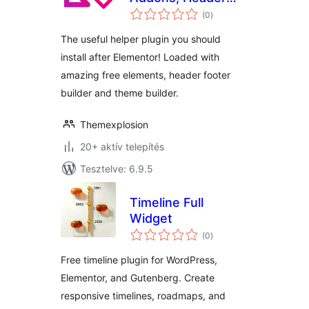
értékelés
Footer Builder,
(0
)
összesen
Theme Builder
The useful helper plugin you should
install after Elementor! Loaded with
amazing free elements, header footer
builder and theme builder.
Themexplosion
20+ aktív telepítés
Tesztelve: 6.9.5
Timeline Full
Widget
értékelés
(0
)
összesen
Free timeline plugin for WordPress,
Elementor, and Gutenberg. Create
responsive timelines, roadmaps, and