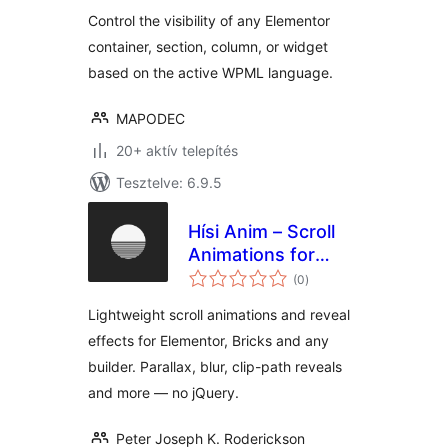
Control the visibility of any Elementor
container, section, column, or widget
based on the active WPML language.
MAPODEC
20+ aktív telepítés
Tesztelve: 6.9.5
Hísi Anim – Scroll
Animations for
értékelés
Elementor, Bricks &
(0
)
összesen
Gutenberg
Lightweight scroll animations and reveal
effects for Elementor, Bricks and any
builder. Parallax, blur, clip-path reveals
and more — no jQuery.
Peter Joseph K. Roderickson