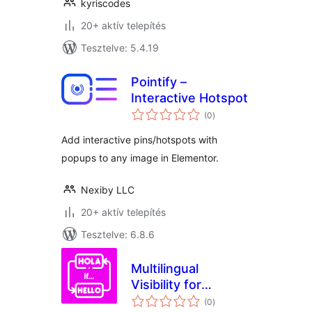
kyriscodes
20+ aktív telepítés
Tesztelve: 5.4.19
Pointify –
Interactive Hotspot
értékelés
(0
)
összesen
Add interactive pins/hotspots with
popups to any image in Elementor.
Nexiby LLC
20+ aktív telepítés
Tesztelve: 6.8.6
Multilingual
Visibility for
értékelés
Elementor
(0
)
összesen