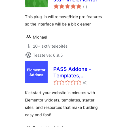
értékelés
(1
)
összesen
This plug-in will remove/hide pro features
so the interface will be a bit cleaner.
Michael
20+ aktív telepítés
Tesztelve: 6.9.5
PASS Addons –
Templates,
értékelés
Widgets, and
(0
)
összesen
Resources for
Kickstart your website in minutes with
Elementor
Elementor widgets, templates, starter
sites, and resources that make building
easy and fast!