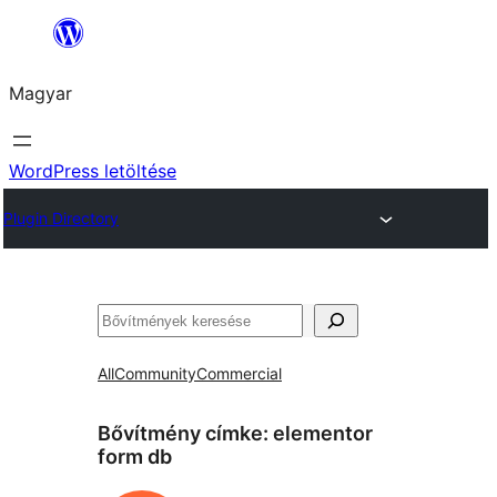
Ugrás
a
Magyar
tartalomhoz
WordPress letöltése
Plugin Directory
Keresés
All
Community
Commercial
Bővítmény címke:
elementor
form db