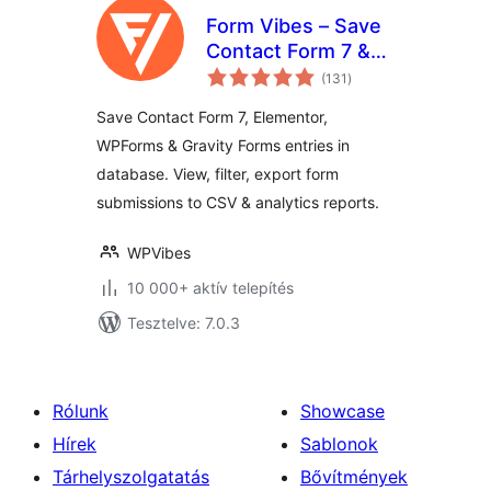
Form Vibes – Save
Contact Form 7 &
értékelés
Elementor Form
(131
)
összesen
Entries to Database
Save Contact Form 7, Elementor,
WPForms & Gravity Forms entries in
database. View, filter, export form
submissions to CSV & analytics reports.
WPVibes
10 000+ aktív telepítés
Tesztelve: 7.0.3
Rólunk
Showcase
Hírek
Sablonok
Tárhelyszolgatatás
Bővítmények