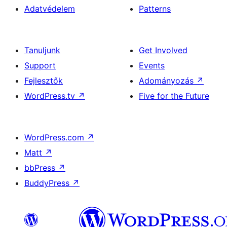
Adatvédelem
Patterns
Tanuljunk
Get Involved
Support
Events
Fejlesztők
Adományozás
↗
WordPress.tv
↗
Five for the Future
WordPress.com
↗
Matt
↗
bbPress
↗
BuddyPress
↗