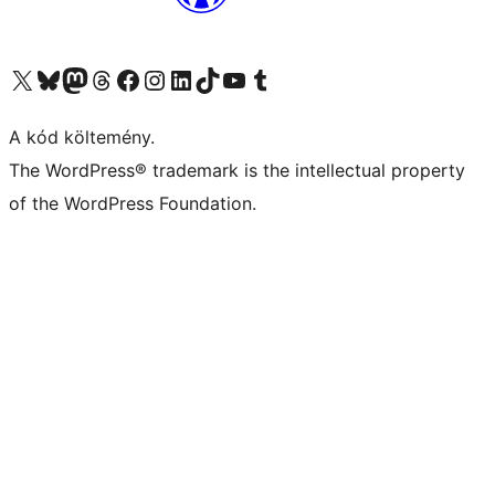
Visit our X (formerly Twitter) account
Visit our Bluesky account
Twitter csatornánk
Visit our Threads account
Facebook oldalunk megtekintése
Visit our Instagram account
Visit our LinkedIn account
Visit our TikTok account
Visit our YouTube channel
Visit our Tumblr account
A kód költemény.
The WordPress® trademark is the intellectual property
of the WordPress Foundation.