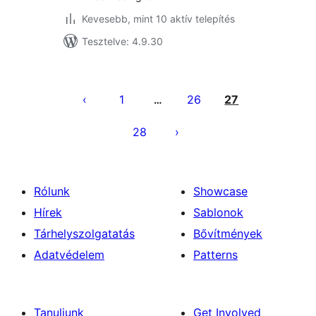
Kevesebb, mint 10 aktív telepítés
Tesztelve: 4.9.30
Bejegyzések
lapozása
1
26
27
…
28
Rólunk
Showcase
Hírek
Sablonok
Tárhelyszolgatatás
Bővítmények
Adatvédelem
Patterns
Tanuljunk
Get Involved