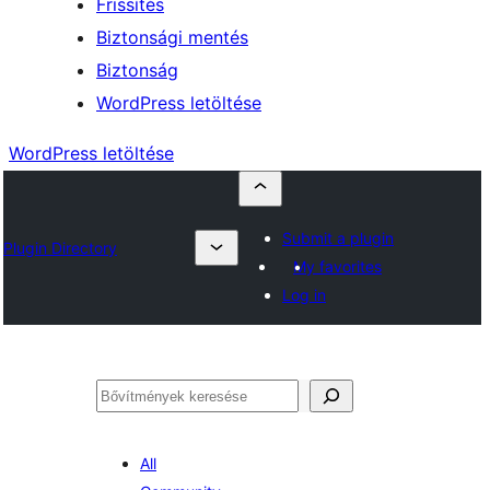
Frissítés
Biztonsági mentés
Biztonság
WordPress letöltése
WordPress letöltése
Submit a plugin
Plugin Directory
My favorites
Log in
Keresés
All