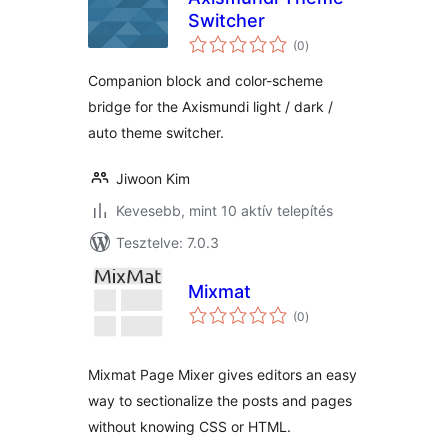
Switcher
értékelés
(0
)
összesen
Companion block and color-scheme
bridge for the Axismundi light / dark /
auto theme switcher.
Jiwoon Kim
Kevesebb, mint 10 aktív telepítés
Tesztelve: 7.0.3
Mixmat
értékelés
(0
)
összesen
Mixmat Page Mixer gives editors an easy
way to sectionalize the posts and pages
without knowing CSS or HTML.