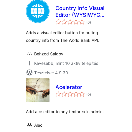
Country Info Visual
Editor (WYSIWYG)
értékelés
Button
(0
)
összesen
Adds a visual editor button for pulling
country info from The World Bank API.
Behzod Saidov
Kevesebb, mint 10 aktív telepítés
Tesztelve: 4.9.30
Acelerator
értékelés
(0
)
összesen
Add ace editor to any textarea in admin.
Alec