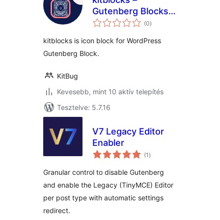
Gutenberg Blocks
értékelés
and Website
(0
)
összesen
Builder .
kitblocks is icon block for WordPress
Gutenberg Block.
KitBug
Kevesebb, mint 10 aktív telepítés
Tesztelve: 5.7.16
V7 Legacy Editor
Enabler
értékelés
(1
)
összesen
Granular control to disable Gutenberg
and enable the Legacy (TinyMCE) Editor
per post type with automatic settings
redirect.