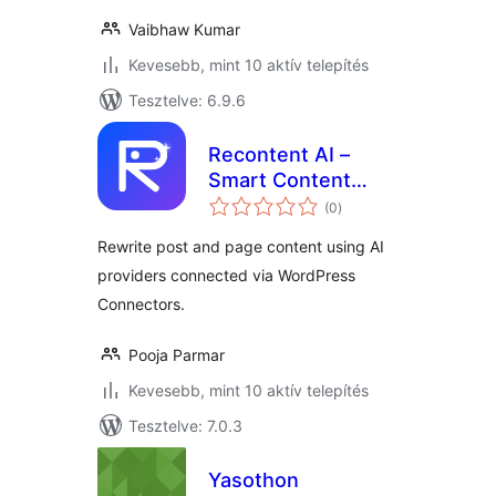
Vaibhaw Kumar
Kevesebb, mint 10 aktív telepítés
Tesztelve: 6.9.6
Recontent AI –
Smart Content
értékelés
Updates
(0
)
összesen
Rewrite post and page content using AI
providers connected via WordPress
Connectors.
Pooja Parmar
Kevesebb, mint 10 aktív telepítés
Tesztelve: 7.0.3
Yasothon