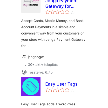
Jenga Payment
Gateway for
értékelés
WooCommerce
(0
)
összesen
Accept Cards, Mobile Money, and Bank
Account Payments in a simple and
convenient way from your customers on
your store with Jenga Payment Gateway
for …
jengapgw
30+ aktív telepítés
Tesztelve: 6.7.5
Easy User Tags
értékelés
(0
)
összesen
Easy User Tags adds a WordPress