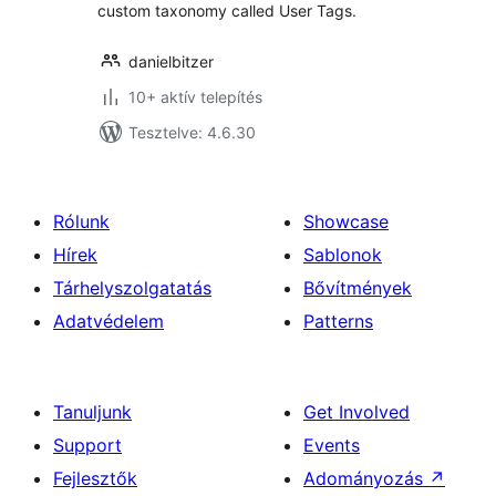
custom taxonomy called User Tags.
danielbitzer
10+ aktív telepítés
Tesztelve: 4.6.30
Rólunk
Showcase
Hírek
Sablonok
Tárhelyszolgatatás
Bővítmények
Adatvédelem
Patterns
Tanuljunk
Get Involved
Support
Events
Fejlesztők
Adományozás
↗