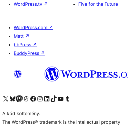
WordPress.tv
↗
Five for the Future
WordPress.com
↗
Matt
↗
bbPress
↗
BuddyPress
↗
Visit our X (formerly Twitter) account
Visit our Bluesky account
Twitter csatornánk
Visit our Threads account
Facebook oldalunk megtekintése
Visit our Instagram account
Visit our LinkedIn account
Visit our TikTok account
Visit our YouTube channel
Visit our Tumblr account
A kód költemény.
The WordPress® trademark is the intellectual property