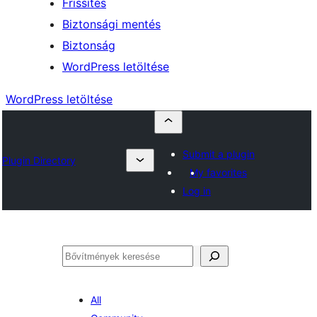
Frissítés
Biztonsági mentés
Biztonság
WordPress letöltése
WordPress letöltése
Submit a plugin
Plugin Directory
My favorites
Log in
Keresés
All