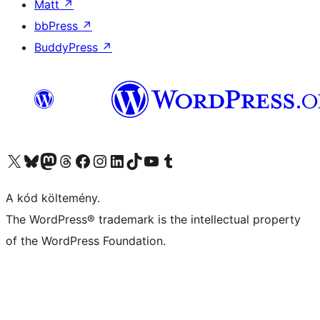
Matt
↗
bbPress
↗
BuddyPress
↗
Visit our X (formerly Twitter) account
Visit our Bluesky account
Twitter csatornánk
Visit our Threads account
Facebook oldalunk megtekintése
Visit our Instagram account
Visit our LinkedIn account
Visit our TikTok account
Visit our YouTube channel
Visit our Tumblr account
A kód költemény.
The WordPress® trademark is the intellectual property
of the WordPress Foundation.