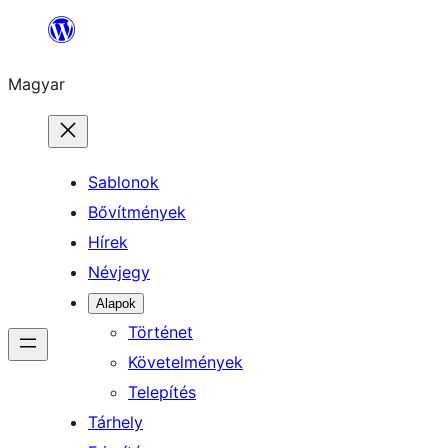
Ugrás
a
Magyar
tartalomhoz
Sablonok
Bővítmények
Hírek
Névjegy
Alapok
Történet
Követelmények
Telepítés
Tárhely