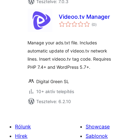
Tesztelve: 7.0.3
Videoo.tv Manager
értékelés
(0
)
összesen
Manage your ads.txt file. Includes
automatic update of videoo.tv network
lines. Insert videoo.tv tag code. Requires
PHP 7.4+ and WordPress 5.7+.
Digital Green SL
10+ aktív telepítés
Tesztelve: 6.2.10
Rólunk
Showcase
Hírek
Sablonok