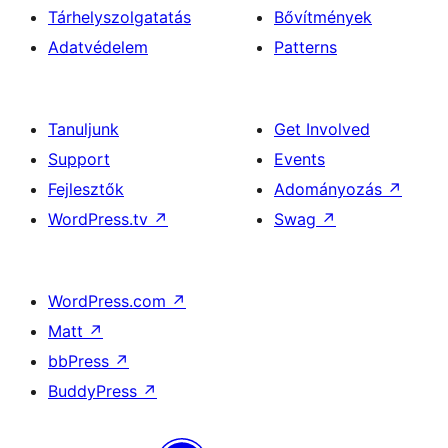
Tárhelyszolgatatás
Bővítmények
Adatvédelem
Patterns
Tanuljunk
Get Involved
Support
Events
Fejlesztők
Adományozás
↗
WordPress.tv
↗
Swag
↗
WordPress.com
↗
Matt
↗
bbPress
↗
BuddyPress
↗