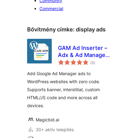
Community
Commercial
Bővítmény címke:
display ads
GAM Ad Inserter –
Adx & Ad Manager
értékelés
Ads
(3
)
összesen
Add Google Ad Manager ads to
WordPress websites with zero code.
Supports banner, interstitial, custom
HTML/JS code and more across all
devices.
Magicbid.ai
30+ aktív telepítés