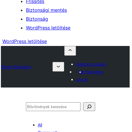
Frissítés
Biztonsági mentés
Biztonság
WordPress letöltése
WordPress letöltése
Submit a plugin
Plugin Directory
My favorites
Log in
Keresés
All