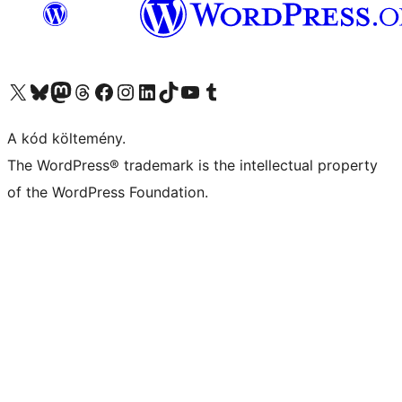
Visit our X (formerly Twitter) account
Visit our Bluesky account
Twitter csatornánk
Visit our Threads account
Facebook oldalunk megtekintése
Visit our Instagram account
Visit our LinkedIn account
Visit our TikTok account
Visit our YouTube channel
Visit our Tumblr account
A kód költemény.
The WordPress® trademark is the intellectual property
of the WordPress Foundation.