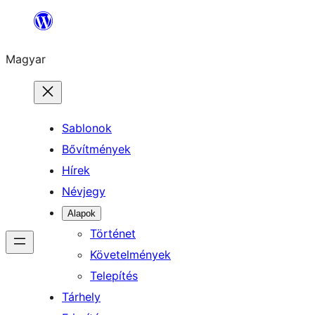
Ugrás
a
Magyar
tartalomhoz
Sablonok
Bővítmények
Hírek
Névjegy
Alapok
Történet
Követelmények
Telepítés
Tárhely