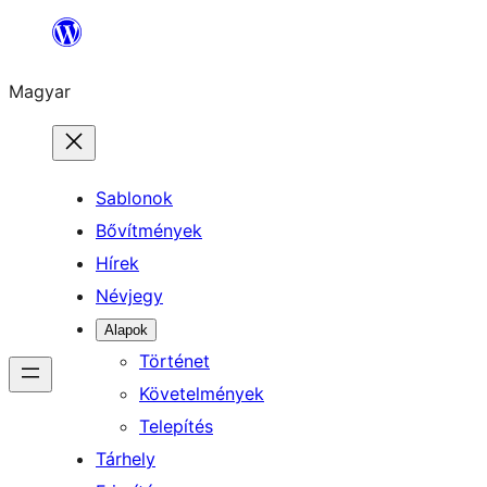
Ugrás
a
Magyar
tartalomhoz
Sablonok
Bővítmények
Hírek
Névjegy
Alapok
Történet
Követelmények
Telepítés
Tárhely