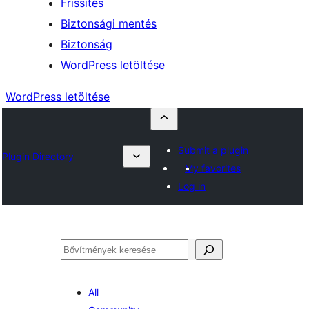
Frissítés
Biztonsági mentés
Biztonság
WordPress letöltése
WordPress letöltése
Submit a plugin
Plugin Directory
My favorites
Log in
Keresés
All