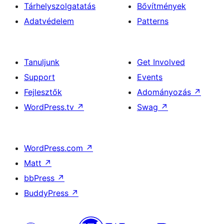
Tárhelyszolgatatás
Bővítmények
Adatvédelem
Patterns
Tanuljunk
Get Involved
Support
Events
Fejlesztők
Adományozás
↗
WordPress.tv
↗
Swag
↗
WordPress.com
↗
Matt
↗
bbPress
↗
BuddyPress
↗