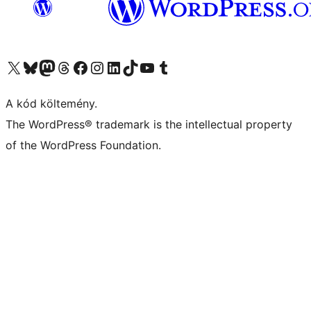
Visit our X (formerly Twitter) account
Visit our Bluesky account
Twitter csatornánk
Visit our Threads account
Facebook oldalunk megtekintése
Visit our Instagram account
Visit our LinkedIn account
Visit our TikTok account
Visit our YouTube channel
Visit our Tumblr account
A kód költemény.
The WordPress® trademark is the intellectual property
of the WordPress Foundation.