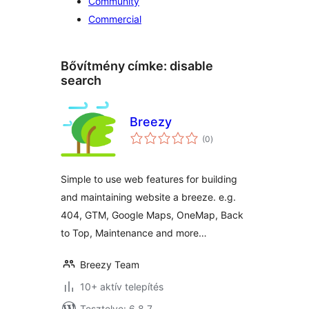
Community
Commercial
Bővítmény címke:
disable
search
Breezy
értékelés
(0
)
összesen
Simple to use web features for building
and maintaining website a breeze. e.g.
404, GTM, Google Maps, OneMap, Back
to Top, Maintenance and more…
Breezy Team
10+ aktív telepítés
Tesztelve: 6.8.7