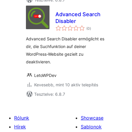
Advanced Search
Disabler
értékelés
(0
)
összesen
Advanced Search Disabler ermöglicht es
dir, die Suchfunktion auf deiner
WordPress-Website gezielt zu
deaktivieren.
LetoWPDev
Kevesebb, mint 10 aktív telepítés
Tesztelve: 6.8.7
Rólunk
Showcase
Hírek
Sablonok