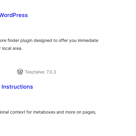
 WordPress
rtékelés
összesen
tore finder plugin designed to offer you immediate
r local area.
Tesztelve: 7.0.3
Instructions
tékelés
sszesen
ctional context for metaboxes and more on pages,