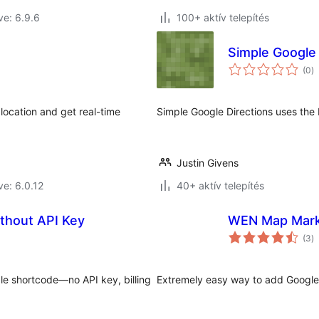
ve: 6.9.6
100+ aktív telepítés
Simple Google 
ér
(0
)
ö
location and get real-time
Simple Google Directions uses the
Justin Givens
ve: 6.0.12
40+ aktív telepítés
thout API Key
WEN Map Mar
ér
(3
)
ö
e shortcode—no API key, billing
Extremely easy way to add Google