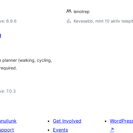
lenotrep
ve: 6.9.6
Kevesebb, mint 10 aktív telepí
)
 planner (walking, cycling,
required.
ve: 7.0.3
anuljunk
Get Involved
WordPres
upport
Events
↗