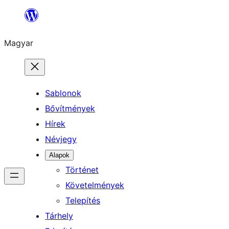
Ugrás
a
Magyar
tartalomhoz
Sablonok
Bővítmények
Hírek
Névjegy
Alapok
Történet
Követelmények
Telepítés
Tárhely