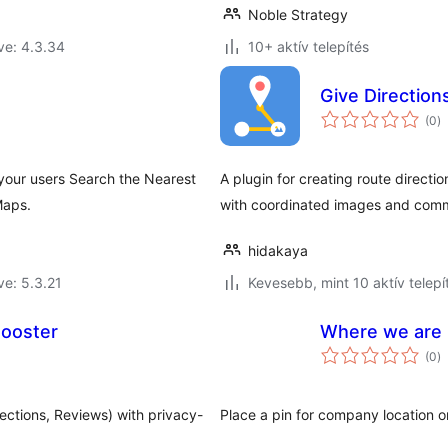
Noble Strategy
ve: 4.3.34
10+ aktív telepítés
Give Direction
ér
(0
)
ö
 your users Search the Nearest
A plugin for creating route direct
Maps.
with coordinated images and com
hidakaya
ve: 5.3.21
Kevesebb, mint 10 aktív telepí
Booster
Where we are
ér
(0
)
ö
ections, Reviews) with privacy-
Place a pin for company location 