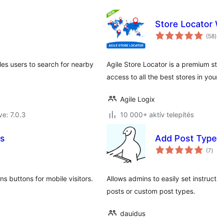
Store Locator
é
(58
)
es users to search for nearby
Agile Store Locator is a premium s
access to all the best stores in you
Agile Logix
ve: 7.0.3
10 000+ aktív telepítés
ns
Add Post Type 
ér
(7
)
ö
 buttons for mobile visitors.
Allows admins to easily set instru
posts or custom post types.
dauidus