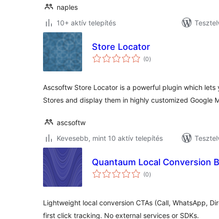
naples
10+ aktív telepítés
Tesztel
Store Locator
értékelés
(0
)
összesen
Ascsoftw Store Locator is a powerful plugin which lets
Stores and display them in highly customized Google 
ascsoftw
Kevesebb, mint 10 aktív telepítés
Tesztel
Quantaum Local Conversion 
értékelés
(0
)
összesen
Lightweight local conversion CTAs (Call, WhatsApp, Dir
first click tracking. No external services or SDKs.