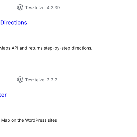
Tesztelve: 4.2.39
Directions
tékelés
sszesen
 Maps API and returns step-by-step directions.
Tesztelve: 3.3.2
ker
tékelés
sszesen
 Map on the WordPress sites