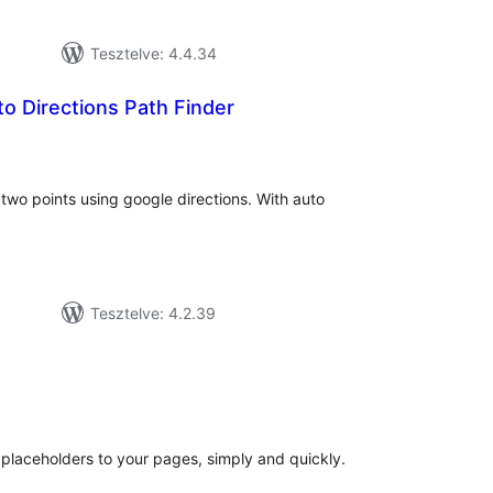
Tesztelve: 4.4.34
o Directions Path Finder
tékelés
sszesen
two points using google directions. With auto
Tesztelve: 4.2.39
tékelés
sszesen
laceholders to your pages, simply and quickly.