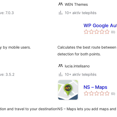
WEN Themes
ve: 7.0.3
10+ aktív telepítés
WP Google Aut
ér
(0
)
ö
ly by mobile users.
Calculates the best route between 
detection for both points.
lucia.intelisano
ve: 3.5.2
10+ aktív telepítés
NS – Maps
ér
(0
)
ö
ion and travel to your destination
NS – Maps lets you add maps and p