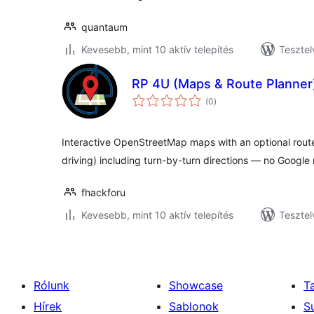
quantaum
Kevesebb, mint 10 aktív telepítés
Tesztel
RP 4U (Maps & Route Planner
értékelés
(0
)
összesen
Interactive OpenStreetMap maps with an optional route
driving) including turn-by-turn directions — no Google 
fhackforu
Kevesebb, mint 10 aktív telepítés
Tesztel
Rólunk
Showcase
T
Hírek
Sablonok
S