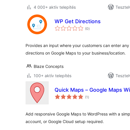
4 000+ aktív telepítés
Tesztel
WP Get Directions
értékelés
(0
)
összesen
Provides an input where your customers can enter any 
directions on Google Maps to your business/location.
Blaze Concepts
100+ aktív telepítés
Tesztel
Quick Maps – Google Maps Wi
értékelés
(1
)
összesen
Add responsive Google Maps to WordPress with a simpl
account, or Google Cloud setup required.