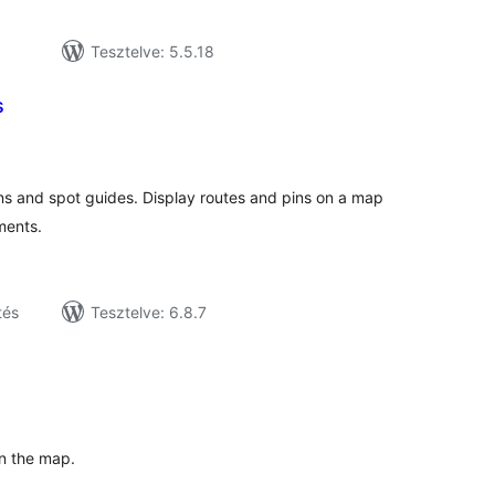
Tesztelve: 5.5.18
s
tékelés
sszesen
ions and spot guides. Display routes and pins on a map
ments.
tés
Tesztelve: 6.8.7
tékelés
sszesen
on the map.