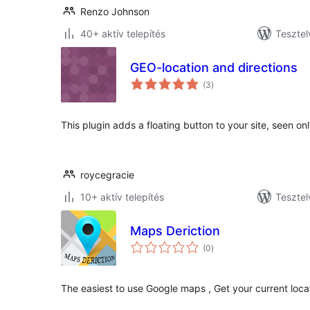
Renzo Johnson
40+ aktív telepítés
Tesztel
GEO-location and directions
értékelés
(3
)
összesen
This plugin adds a floating button to your site, seen on
roycegracie
10+ aktív telepítés
Tesztel
Maps Deriction
értékelés
(0
)
összesen
The easiest to use Google maps , Get your current locat