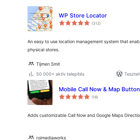
WP Store Locator
értékelés
(312
)
összesen
An easy to use location management system that enabl
physical stores.
Tijmen Smit
50 000+ aktív telepítés
Tesztel
Mobile Call Now & Map Butto
értékelés
(18
)
összesen
Adds customizable Call Now and Google Maps Directions
roimediaworks