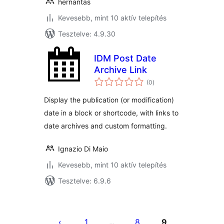
hernantas
Kevesebb, mint 10 aktív telepítés
Tesztelve: 4.9.30
IDM Post Date
Archive Link
értékelés
(0
)
összesen
Display the publication (or modification)
date in a block or shortcode, with links to
date archives and custom formatting.
Ignazio Di Maio
Kevesebb, mint 10 aktív telepítés
Tesztelve: 6.9.6
Bejegyzések
lapozása
1
8
9
…