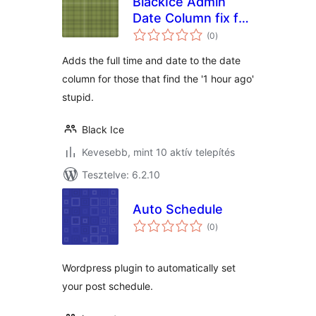
BlackIce Admin
Date Column fix for
értékelés
WooCommerce
(0
)
összesen
Adds the full time and date to the date
column for those that find the '1 hour ago'
stupid.
Black Ice
Kevesebb, mint 10 aktív telepítés
Tesztelve: 6.2.10
Auto Schedule
értékelés
(0
)
összesen
Wordpress plugin to automatically set
your post schedule.