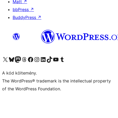
Matt
↗
bbPress
↗
BuddyPress
↗
Visit our X (formerly Twitter) account
Visit our Bluesky account
Twitter csatornánk
Visit our Threads account
Facebook oldalunk megtekintése
Visit our Instagram account
Visit our LinkedIn account
Visit our TikTok account
Visit our YouTube channel
Visit our Tumblr account
A kód költemény.
The WordPress® trademark is the intellectual property
of the WordPress Foundation.