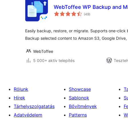
WebToffee WP Backup and Mi
értékelés
(49
)
összesen
Easily backup, restore, or migrate. Supports one-cli
Backup selected content to Amazon S3, Google Drive,
WebToffee
5 000+ aktív telepítés
Tesztel
Rólunk
Showcase
T
Hírek
Sablonok
S
Tárhelyszolgatatás
Bővítmények
F
Adatvédelem
Patterns
W