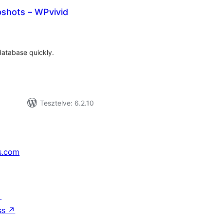
shots – WPvivid
tékelés
sszesen
database quickly.
Tesztelve: 6.2.10
s.com
↗
ss
↗