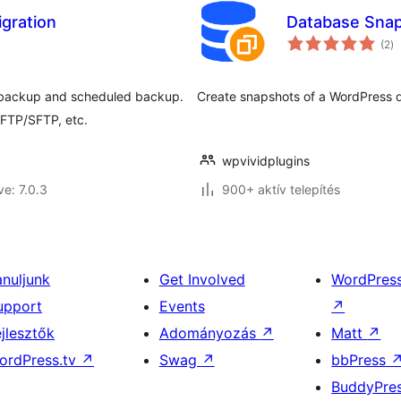
gration
Database Snap
ér
(2
)
ö
ck backup and scheduled backup.
Create snapshots of a WordPress 
 FTP/SFTP, etc.
wpvividplugins
ve: 7.0.3
900+ aktív telepítés
anuljunk
Get Involved
WordPres
upport
Events
↗
ejlesztők
Adományozás
↗
Matt
↗
ordPress.tv
↗
Swag
↗
bbPress
BuddyPre