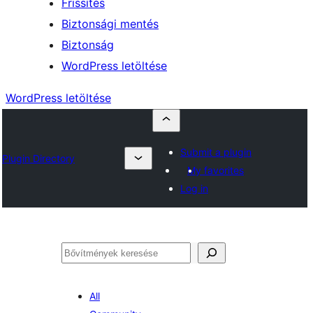
Frissítés
Biztonsági mentés
Biztonság
WordPress letöltése
WordPress letöltése
Submit a plugin
Plugin Directory
My favorites
Log in
Keresés
All