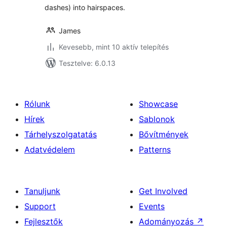
dashes) into hairspaces.
James
Kevesebb, mint 10 aktív telepítés
Tesztelve: 6.0.13
Rólunk
Showcase
Hírek
Sablonok
Tárhelyszolgatatás
Bővítmények
Adatvédelem
Patterns
Tanuljunk
Get Involved
Support
Events
Fejlesztők
Adományozás
↗