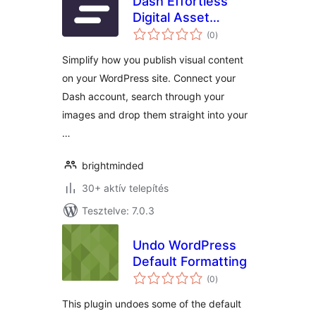
Dash Effortless
Digital Asset
értékelés
Management
(0
)
összesen
Simplify how you publish visual content
on your WordPress site. Connect your
Dash account, search through your
images and drop them straight into your
…
brightminded
30+ aktív telepítés
Tesztelve: 7.0.3
Undo WordPress
Default Formatting
értékelés
(0
)
összesen
This plugin undoes some of the default