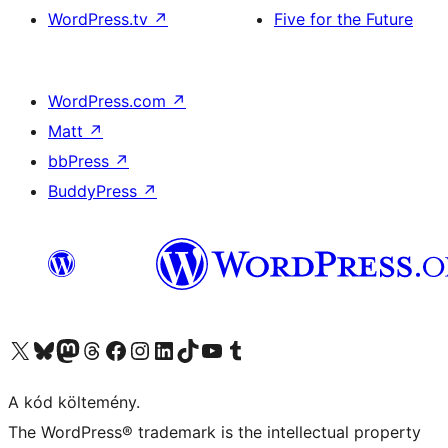
WordPress.tv
↗
Five for the Future
WordPress.com
↗
Matt
↗
bbPress
↗
BuddyPress
↗
Visit our X (formerly Twitter) account
Visit our Bluesky account
Twitter csatornánk
Visit our Threads account
Facebook oldalunk megtekintése
Visit our Instagram account
Visit our LinkedIn account
Visit our TikTok account
Visit our YouTube channel
Visit our Tumblr account
A kód költemény.
The WordPress® trademark is the intellectual property