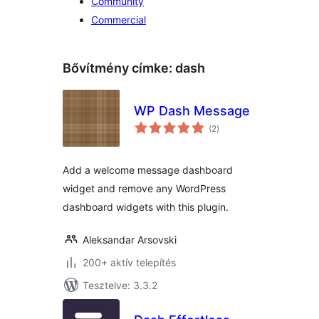
Community
Commercial
Bővítmény címke:
dash
WP Dash Message
értékelés
(2
)
összesen
Add a welcome message dashboard
widget and remove any WordPress
dashboard widgets with this plugin.
Aleksandar Arsovski
200+ aktív telepítés
Tesztelve: 3.3.2