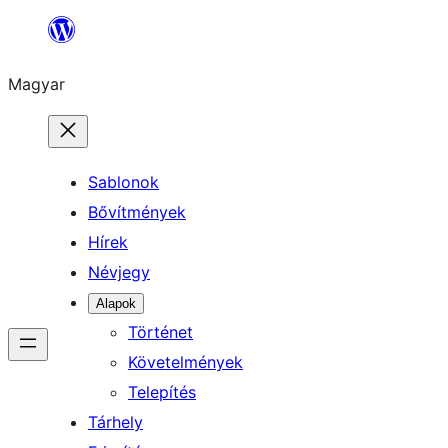
Ugrás
a
Magyar
tartalomhoz
Sablonok
Bővítmények
Hírek
Névjegy
Alapok
Történet
Követelmények
Telepítés
Tárhely