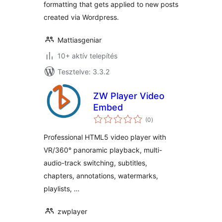
formatting that gets applied to new posts
created via Wordpress.
Mattiasgeniar
10+ aktív telepítés
Tesztelve: 3.3.2
ZW Player Video
Embed
értékelés
(0
)
összesen
Professional HTML5 video player with
VR/360° panoramic playback, multi-
audio-track switching, subtitles,
chapters, annotations, watermarks,
playlists, …
zwplayer