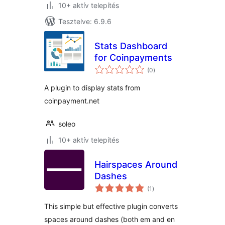
10+ aktív telepítés
Tesztelve: 6.9.6
Stats Dashboard
for Coinpayments
értékelés
(0
)
összesen
A plugin to display stats from
coinpayment.net
soleo
10+ aktív telepítés
Hairspaces Around
Dashes
értékelés
(1
)
összesen
This simple but effective plugin converts
spaces around dashes (both em and en