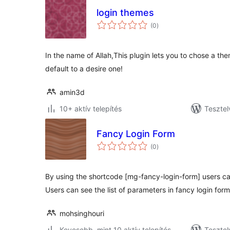
login themes
értékelés
(0
)
összesen
In the name of Allah,This plugin lets you to chose a th
default to a desire one!
amin3d
10+ aktív telepítés
Tesztel
Fancy Login Form
értékelés
(0
)
összesen
By using the shortcode [mg-fancy-login-form] users ca
Users can see the list of parameters in fancy login fo
mohsinghouri
Kevesebb, mint 10 aktív telepítés
Tesztel