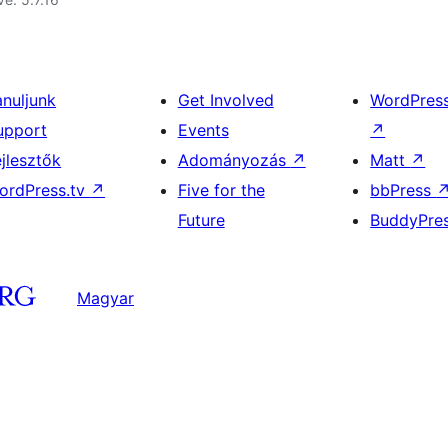
anuljunk
Get Involved
WordPres
upport
Events
↗
ejlesztők
Adományozás
↗
Matt
↗
ordPress.tv
↗
Five for the
bbPress
Future
BuddyPre
Magyar