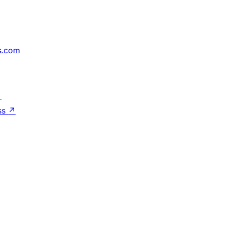
s.com
↗
ss
↗