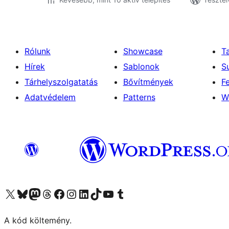
Rólunk
Showcase
T
Hírek
Sablonok
S
Tárhelyszolgatatás
Bővítmények
F
Adatvédelem
Patterns
W
Visit our X (formerly Twitter) account
Visit our Bluesky account
Twitter csatornánk
Visit our Threads account
Facebook oldalunk megtekintése
Visit our Instagram account
Visit our LinkedIn account
Visit our TikTok account
Visit our YouTube channel
Visit our Tumblr account
A kód költemény.