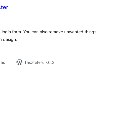
ter
tékelés
sszesen
n login form. You can also remove unwanted things
n design.
tés
Tesztelve: 7.0.3