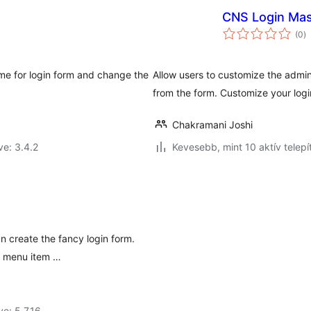
CNS Login Mas
ér
(0
)
ö
eme for login form and change the
Allow users to customize the admi
from the form. Customize your logi
Chakramani Joshi
ve: 3.4.2
Kevesebb, mint 10 aktív telepí
n create the fancy login form.
rm menu item …
ve: 5.7.16