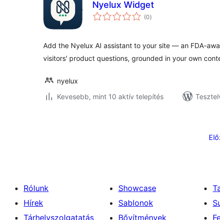
Nyelux Widget
értékelés
(0
)
összesen
Add the Nyelux AI assistant to your site — an FDA-awa
visitors' product questions, grounded in your own cont
nyelux
Kevesebb, mint 10 aktív telepítés
Tesztel
Bejegyzések
lapozása
Elő
Rólunk
Showcase
T
Hírek
Sablonok
S
Tárhelyszolgatatás
Bővítmények
F