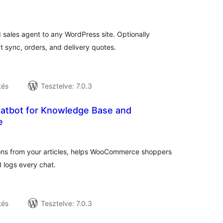
tékelés
sszesen
 sales agent to any WordPress site. Optionally
sync, orders, and delivery quotes.
tés
Tesztelve: 7.0.3
atbot for Knowledge Base and
e
tékelés
sszesen
ons from your articles, helps WooCommerce shoppers
nd logs every chat.
tés
Tesztelve: 7.0.3