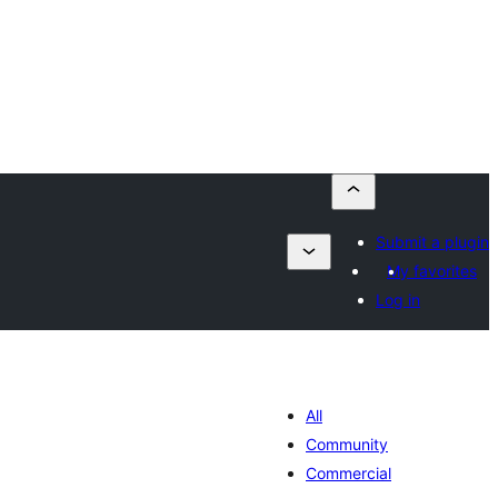
Submit a plugin
My favorites
Log in
All
Community
Commercial