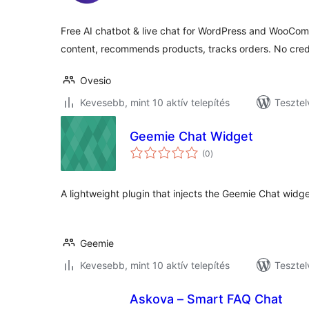
Free AI chatbot & live chat for WordPress and WooCo
content, recommends products, tracks orders. No cred
Ovesio
Kevesebb, mint 10 aktív telepítés
Tesztel
Geemie Chat Widget
értékelés
(0
)
összesen
A lightweight plugin that injects the Geemie Chat widget
Geemie
Kevesebb, mint 10 aktív telepítés
Tesztel
Askova – Smart FAQ Chat