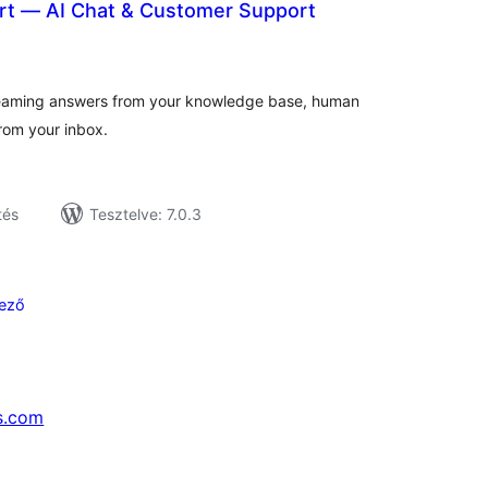
rt — AI Chat & Customer Support
tékelés
sszesen
reaming answers from your knowledge base, human
from your inbox.
tés
Tesztelve: 7.0.3
ező
s.com