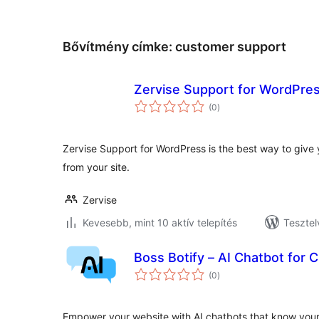
Bővítmény címke:
customer support
Zervise Support for WordPre
értékelés
(0
)
összesen
Zervise Support for WordPress is the best way to give
from your site.
Zervise
Kevesebb, mint 10 aktív telepítés
Tesztel
Boss Botify – AI Chatbot for
értékelés
(0
)
összesen
Empower your website with AI chatbots that know you