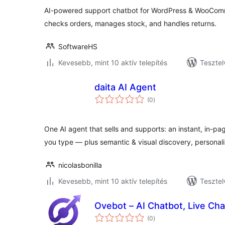
AI-powered support chatbot for WordPress & WooCom
checks orders, manages stock, and handles returns.
SoftwareHS
Kevesebb, mint 10 aktív telepítés
Tesztel
daita AI Agent
értékelés
(0
)
összesen
One AI agent that sells and supports: an instant, in-pag
you type — plus semantic & visual discovery, personal
nicolasbonilla
Kevesebb, mint 10 aktív telepítés
Tesztel
Ovebot – AI Chatbot, Live Cha
értékelés
(0
)
összesen