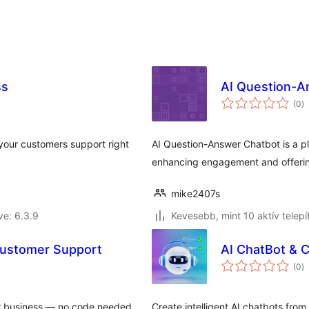
ss
AI Question-A
ér
(0
)
ö
 your customers support right
AI Question-Answer Chatbot is a pl
enhancing engagement and offeri
mike2407s
ve: 6.3.9
Kevesebb, mint 10 aktív telepí
 Customer Support
AI ChatBot & 
ér
(0
)
ö
r business — no code needed,
Create intelligent AI chatbots fro