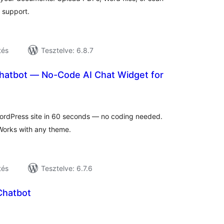
 support.
tés
Tesztelve: 6.8.7
hatbot — No-Code AI Chat Widget for
tékelés
sszesen
WordPress site in 60 seconds — no coding needed.
Works with any theme.
tés
Tesztelve: 6.7.6
 Chatbot
tékelés
sszesen