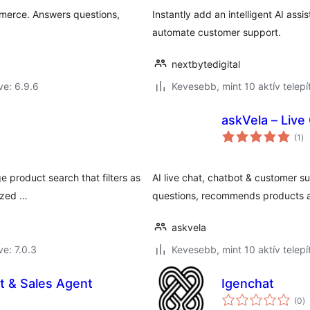
merce. Answers questions,
Instantly add an intelligent AI as
automate customer support.
nextbytedigital
ve: 6.9.6
Kevesebb, mint 10 aktív telepí
askVela – Live
ér
(1
)
ös
e product search that filters as
AI live chat, chatbot & customer
ized …
questions, recommends products a
askvela
ve: 7.0.3
Kevesebb, mint 10 aktív telepí
t & Sales Agent
Igenchat
ér
(0
)
ö