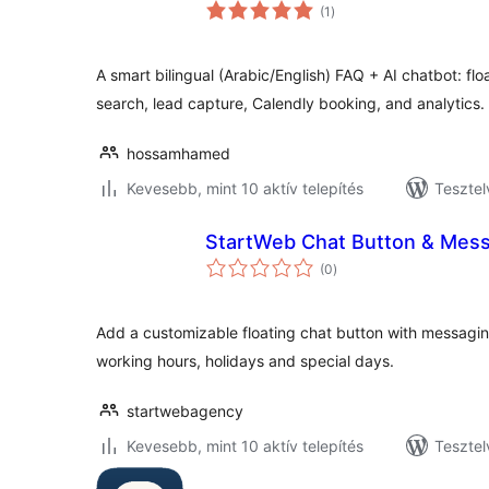
értékelés
(1
)
összesen
A smart bilingual (Arabic/English) FAQ + AI chatbot: 
search, lead capture, Calendly booking, and analytics.
hossamhamed
Kevesebb, mint 10 aktív telepítés
Tesztel
StartWeb Chat Button & Mes
értékelés
(0
)
összesen
Add a customizable floating chat button with messaging
working hours, holidays and special days.
startwebagency
Kevesebb, mint 10 aktív telepítés
Tesztel