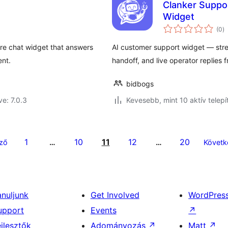
Clanker Suppo
Widget
ér
(0
)
ö
re chat widget that answers
AI customer support widget — st
ent.
handoff, and live operator replies 
bidbogs
ve: 7.0.3
Kevesebb, mint 10 aktív telepí
1
10
11
12
20
ző
…
…
Követk
anuljunk
Get Involved
WordPres
upport
Events
↗
ejlesztők
Adományozás
↗
Matt
↗