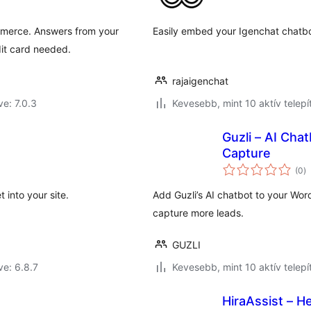
mmerce. Answers from your
Easily embed your Igenchat chatbo
it card needed.
rajaigenchat
ve: 7.0.3
Kevesebb, mint 10 aktív telepí
Guzli – AI Cha
Capture
ér
(0
)
ö
 into your site.
Add Guzli’s AI chatbot to your Wo
capture more leads.
GUZLI
ve: 6.8.7
Kevesebb, mint 10 aktív telepí
HiraAssist – H