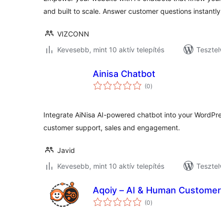
and built to scale. Answer customer questions instantly
VIZCONN
Kevesebb, mint 10 aktív telepítés
Tesztel
Ainisa Chatbot
értékelés
(0
)
összesen
Integrate AiNisa AI-powered chatbot into your WordPr
customer support, sales and engagement.
Javid
Kevesebb, mint 10 aktív telepítés
Tesztel
Aqoiy – AI & Human Customer
értékelés
(0
)
összesen