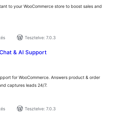
sistant to your WooCommerce store to boost sales and
tés
Tesztelve: 7.0.3
 Chat & AI Support
tékelés
szesen
 support for WooCommerce. Answers product & order
nd captures leads 24/7.
tés
Tesztelve: 7.0.3
tékelés
sszesen