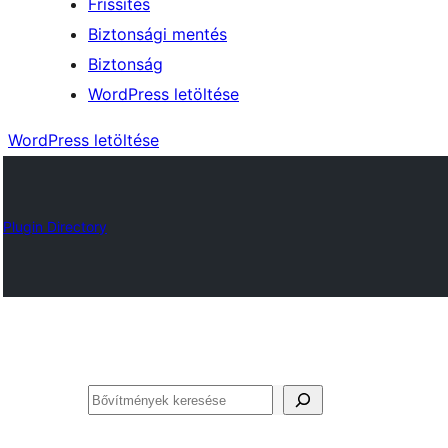
Frissítés
Biztonsági mentés
Biztonság
WordPress letöltése
WordPress letöltése
Plugin Directory
Keresés