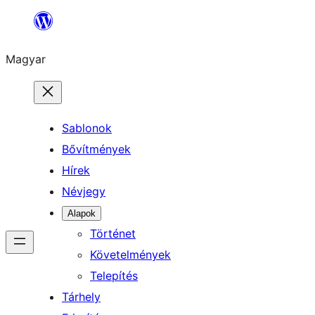
Ugrás
a
Magyar
tartalomhoz
Sablonok
Bővítmények
Hírek
Névjegy
Alapok
Történet
Követelmények
Telepítés
Tárhely