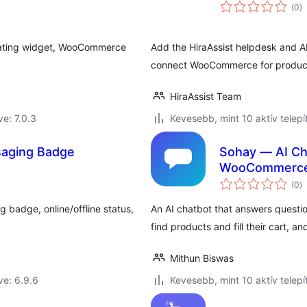
ér
(0
)
ö
floating widget, WooCommerce
Add the HiraAssist helpdesk and AI
connect WooCommerce for product 
HiraAssist Team
ve: 7.0.3
Kevesebb, mint 10 aktív telepí
saging Badge
Sohay — AI Ch
WooCommerc
ér
(0
)
ö
 badge, online/offline status,
An AI chatbot that answers questi
find products and fill their cart, a
Mithun Biswas
ve: 6.9.6
Kevesebb, mint 10 aktív telepí