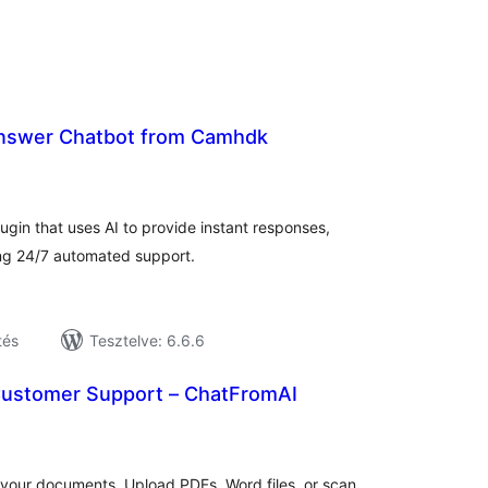
nswer Chatbot from Camhdk
tékelés
sszesen
ugin that uses AI to provide instant responses,
ng 24/7 automated support.
tés
Tesztelve: 6.6.6
Customer Support – ChatFromAI
tékelés
sszesen
m your documents. Upload PDFs, Word files, or scan