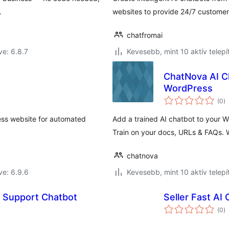
.
websites to provide 24/7 customer
chatfromai
ve: 6.8.7
Kevesebb, mint 10 aktív telepí
ChatNova AI C
WordPress
ér
(0
)
ö
ess website for automated
Add a trained AI chatbot to your 
Train on your docs, URLs & FAQs. 
chatnova
ve: 6.9.6
Kevesebb, mint 10 aktív telepí
 Support Chatbot
Seller Fast AI
ér
(0
)
ö