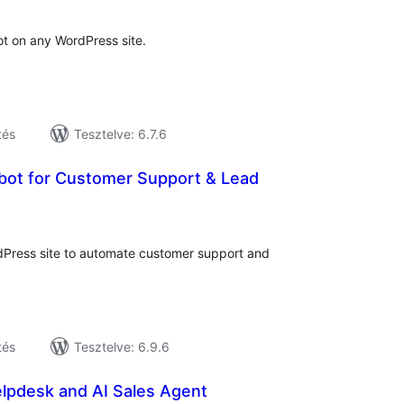
t on any WordPress site.
tés
Tesztelve: 6.7.6
tbot for Customer Support & Lead
tékelés
sszesen
rdPress site to automate customer support and
tés
Tesztelve: 6.9.6
elpdesk and AI Sales Agent