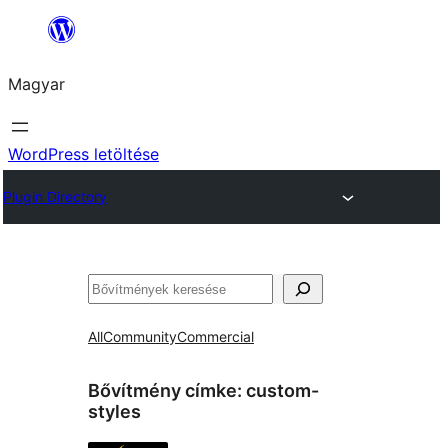
Ugrás
a
Magyar
tartalomhoz
WordPress letöltése
Plugin Directory
Keresés
All
Community
Commercial
Bővítmény címke:
custom-
styles