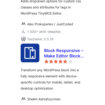
Adds dropdown options for custom css
classes and attributes for tags in
WordPress TinyMCE Editor.
Alex Prokopenko / JustCoded
1 000+ aktív telepítés
Tesztelve: 5.5.19
Block Responsive –
Make Editor Blocks
értékelés
Responsive Easily
(7
)
összesen
Transform any WordPress block into a
fully responsive element with device-
specific controls for mobile, tablet, and
desktop optimization.
Sheikh Ashrafuzzman