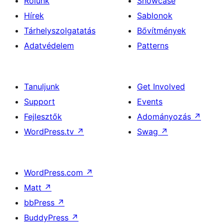
Rólunk
Showcase
Hírek
Sablonok
Tárhelyszolgatatás
Bővítmények
Adatvédelem
Patterns
Tanuljunk
Get Involved
Support
Events
Fejlesztők
Adományozás
↗
WordPress.tv
↗
Swag
↗
WordPress.com
↗
Matt
↗
bbPress
↗
BuddyPress
↗