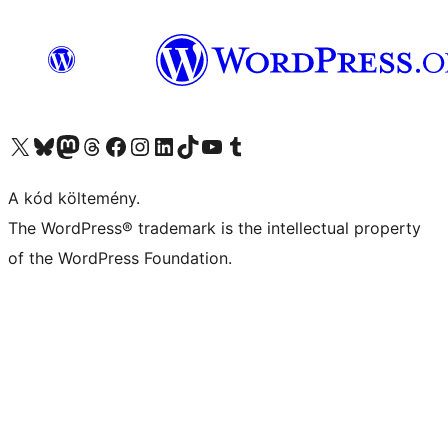
Visit our X (formerly Twitter) account
Visit our Bluesky account
Twitter csatornánk
Visit our Threads account
Facebook oldalunk megtekintése
Visit our Instagram account
Visit our LinkedIn account
Visit our TikTok account
Visit our YouTube channel
Visit our Tumblr account
A kód költemény.
The WordPress® trademark is the intellectual property
of the WordPress Foundation.