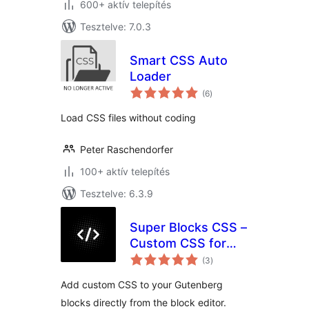
600+ aktív telepítés
Tesztelve: 7.0.3
Smart CSS Auto
Loader
értékelés
(6
)
összesen
Load CSS files without coding
Peter Raschendorfer
100+ aktív telepítés
Tesztelve: 6.3.9
Super Blocks CSS –
Custom CSS for
értékelés
Gutenberg Blocks
(3
)
összesen
Add custom CSS to your Gutenberg
blocks directly from the block editor.