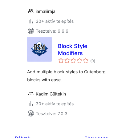
iamaliiraja
30+ aktív telepítés
Tesztelve: 6.6.6
Block Style
Modifiers
értékelés
(0
)
összesen
Add multiple block styles to Gutenberg
blocks with ease.
Kadim Gültekin
30+ aktív telepítés
Tesztelve: 7.0.3