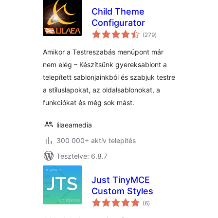
Child Theme
Configurator
értékelés
(279
)
összesen
Amikor a Testreszabás menüpont már
nem elég – Készítsünk gyereksablont a
telepített sablonjainkból és szabjuk testre
a stíluslapokat, az oldalsablonokat, a
funkciókat és még sok mást.
lilaeamedia
300 000+ aktív telepítés
Tesztelve: 6.8.7
Just TinyMCE
Custom Styles
értékelés
(6
)
összesen