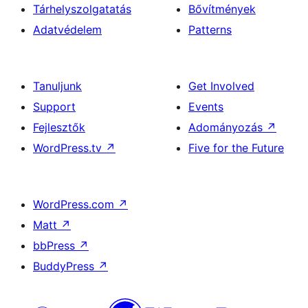
Tárhelyszolgatatás
Bővítmények
Adatvédelem
Patterns
Tanuljunk
Get Involved
Support
Events
Fejlesztők
Adományozás
↗
WordPress.tv
↗
Five for the Future
WordPress.com
↗
Matt
↗
bbPress
↗
BuddyPress
↗