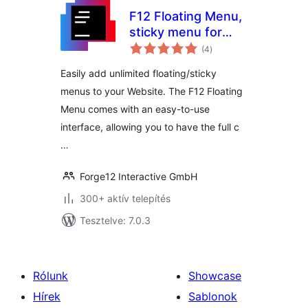
F12 Floating Menu,
sticky menu for
értékelés
WordPress
(4
)
összesen
Easily add unlimited floating/sticky
menus to your Website. The F12 Floating
Menu comes with an easy-to-use
interface, allowing you to have the full c
…
Forge12 Interactive GmbH
300+ aktív telepítés
Tesztelve: 7.0.3
Rólunk
Showcase
Hírek
Sablonok