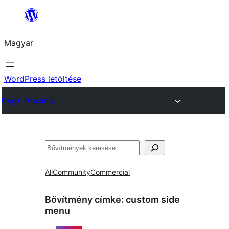
Ugrás
a
Magyar
tartalomhoz
WordPress letöltése
Plugin Directory
Keresés
All
Community
Commercial
Bővítmény címke:
custom side
menu