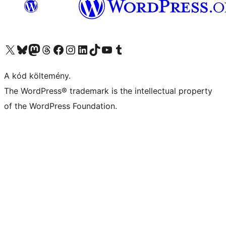
Visit our X (formerly Twitter) account
Visit our Bluesky account
Twitter csatornánk
Visit our Threads account
Facebook oldalunk megtekintése
Visit our Instagram account
Visit our LinkedIn account
Visit our TikTok account
Visit our YouTube channel
Visit our Tumblr account
A kód költemény.
The WordPress® trademark is the intellectual property
of the WordPress Foundation.