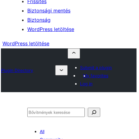
Frissítés
Biztonsági mentés
Biztonság
WordPress letöltése
WordPress letöltése
Submit a plugin
Plugin Directory
My favorites
Log in
Keresés
All