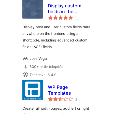
Display custom
fields in the
értékelés
frontend – Post and
(8
)
összesen
User Profile Fields
Display post and user custom fields data
anywhere on the frontend using a
shortcode, including advanced custom
fields (ACF) fields.
Jose Vega
600+ aktív telepítés
Tesztelve: 6.4.9
WP Page
Templates
értékelés
(3
)
összesen
Create full width pages, add left or right