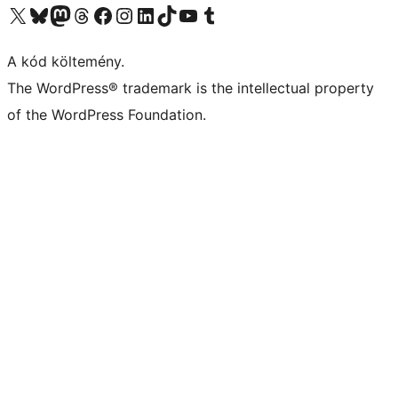
Visit our X (formerly Twitter) account
Visit our Bluesky account
Twitter csatornánk
Visit our Threads account
Facebook oldalunk megtekintése
Visit our Instagram account
Visit our LinkedIn account
Visit our TikTok account
Visit our YouTube channel
Visit our Tumblr account
A kód költemény.
The WordPress® trademark is the intellectual property
of the WordPress Foundation.