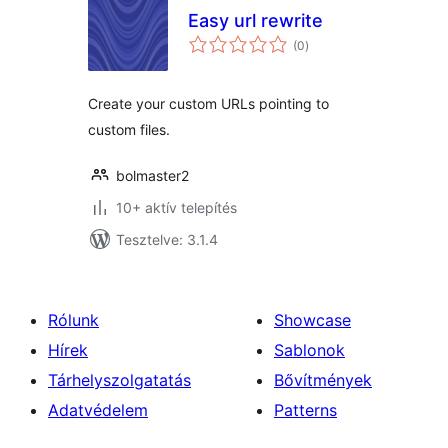
Easy url rewrite
értékelés
(0
)
összesen
Create your custom URLs pointing to
custom files.
bolmaster2
10+ aktív telepítés
Tesztelve: 3.1.4
Rólunk
Showcase
Hírek
Sablonok
Tárhelyszolgatatás
Bővítmények
Adatvédelem
Patterns