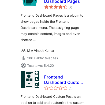
Dashboard Pages
értékelés
(2
)
összesen
Frontend Dashboard Pages is a plugin to
show pages inside the Frontend
Dashboard menu. The assigning page
may contain content, images and even
shortco …
M A Vinoth Kumar
200+ aktív telepítés
Tesztelve: 5.4.20
Frontend
Dashboard Custom
értékelés
Post and
(0
)
összesen
Taxonomies
Frontend Dashboard Custom Post is an
add-on to add and customize the custom