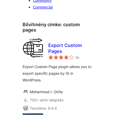
Community
Commercial
Bővítmény címke:
custom
pages
Export Custom
Pages
értékelés
(9
)
összesen
Export Custom Page plugin allows you to
export specific pages by ID in
WordPress.
Mohammad I. Okfie
700+ aktív telepítés
Tesztelve: 6.6.6