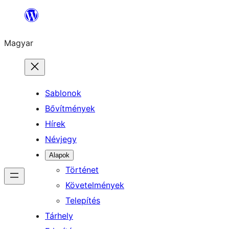
Ugrás
a
Magyar
tartalomhoz
Sablonok
Bővítmények
Hírek
Névjegy
Alapok
Történet
Követelmények
Telepítés
Tárhely