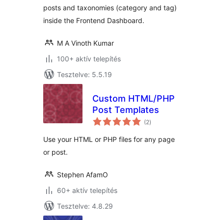
posts and taxonomies (category and tag)
inside the Frontend Dashboard.
M A Vinoth Kumar
100+ aktív telepítés
Tesztelve: 5.5.19
Custom HTML/PHP
Post Templates
értékelés
(2
)
összesen
Use your HTML or PHP files for any page
or post.
Stephen AfamO
60+ aktív telepítés
Tesztelve: 4.8.29