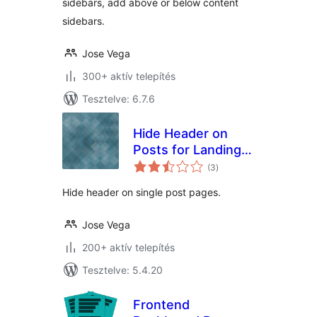
sidebars, add above or below content
sidebars.
Jose Vega
300+ aktív telepítés
Tesztelve: 6.7.6
Hide Header on
Posts for Landing
értékelés
Pages
(3
)
összesen
Hide header on single post pages.
Jose Vega
200+ aktív telepítés
Tesztelve: 5.4.20
Frontend