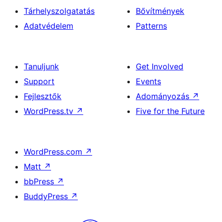
Tárhelyszolgatatás
Bővítmények
Adatvédelem
Patterns
Tanuljunk
Get Involved
Support
Events
Fejlesztők
Adományozás
↗
WordPress.tv
↗
Five for the Future
WordPress.com
↗
Matt
↗
bbPress
↗
BuddyPress
↗