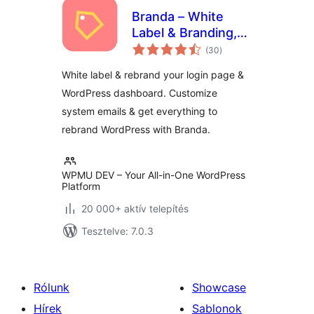
Branda – White
Label & Branding,
értékelés
Free Login Page
(30
)
összesen
Customizer
White label & rebrand your login page &
WordPress dashboard. Customize
system emails & get everything to
rebrand WordPress with Branda.
WPMU DEV – Your All-in-One WordPress
Platform
20 000+ aktív telepítés
Tesztelve: 7.0.3
Rólunk
Showcase
Hírek
Sablonok