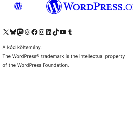
Visit our X (formerly Twitter) account
Visit our Bluesky account
Twitter csatornánk
Visit our Threads account
Facebook oldalunk megtekintése
Visit our Instagram account
Visit our LinkedIn account
Visit our TikTok account
Visit our YouTube channel
Visit our Tumblr account
A kód költemény.
The WordPress® trademark is the intellectual property
of the WordPress Foundation.