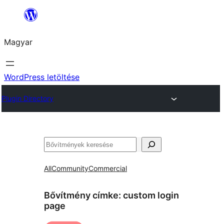
Ugrás
a
Magyar
tartalomhoz
WordPress letöltése
Plugin Directory
Keresés
All
Community
Commercial
Bővítmény címke:
custom login
page