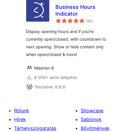
Business Hours
Indicator
értékelés
(60
)
összesen
Display opening hours and if you're
currently open/closed, with countdown to
next opening. Show or hide content only
when open/closed & more!
Maarten B
8 000+ aktív telepítés
Tesztelve: 6.8.6
Rólunk
Showcase
Hírek
Sablonok
Tárhelyszolgatatás
Bővítmények