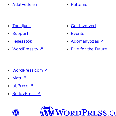
Adatvédelem
Patterns
Tanuljunk
Get Involved
Support
Events
Fejlesztők
Adományozás
↗
WordPress.tv
↗
Five for the Future
WordPress.com
↗
Matt
↗
bbPress
↗
BuddyPress
↗