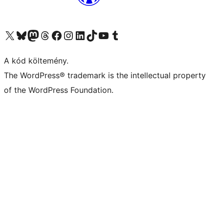
Visit our X (formerly Twitter) account
Visit our Bluesky account
Twitter csatornánk
Visit our Threads account
Facebook oldalunk megtekintése
Visit our Instagram account
Visit our LinkedIn account
Visit our TikTok account
Visit our YouTube channel
Visit our Tumblr account
A kód költemény.
The WordPress® trademark is the intellectual property
of the WordPress Foundation.