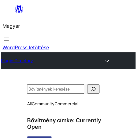
Ugrás
a
Magyar
tartalomhoz
WordPress letöltése
Plugin Directory
Keresés
All
Community
Commercial
Bővítmény címke:
Currently
Open