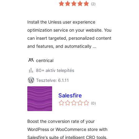
értékelés
(2
)
összesen
Install the Unless user experience
optimization service on your website. You
can insert targeted, personalized content
and features, and automatically …
centrical
80+ aktív telepítés
Tesztelve: 6.1.11
Salesfire
értékelés
(0
)
összesen
Boost the conversion rate of your
WordPress or WooCommerce store with
Salesfire's suite of intelligent CRO tools.