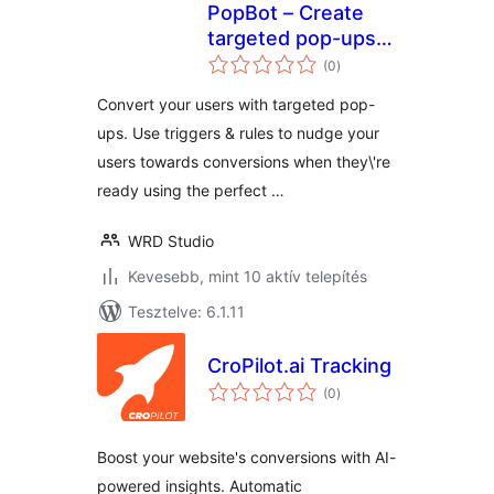
PopBot – Create
targeted pop-ups
értékelés
to convert your
(0
)
összesen
visitors
Convert your users with targeted pop-
ups. Use triggers & rules to nudge your
users towards conversions when they\'re
ready using the perfect …
WRD Studio
Kevesebb, mint 10 aktív telepítés
Tesztelve: 6.1.11
CroPilot.ai Tracking
értékelés
(0
)
összesen
Boost your website's conversions with AI-
powered insights. Automatic