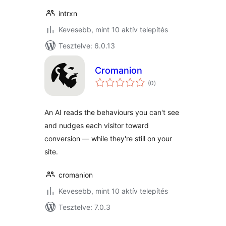
intrxn
Kevesebb, mint 10 aktív telepítés
Tesztelve: 6.0.13
Cromanion
értékelés
(0
)
összesen
An AI reads the behaviours you can't see
and nudges each visitor toward
conversion — while they're still on your
site.
cromanion
Kevesebb, mint 10 aktív telepítés
Tesztelve: 7.0.3