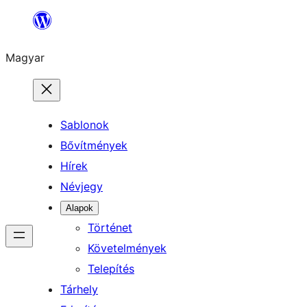
Ugrás
a
Magyar
tartalomhoz
Sablonok
Bővítmények
Hírek
Névjegy
Alapok
Történet
Követelmények
Telepítés
Tárhely