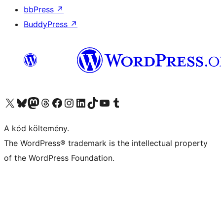
bbPress
↗
BuddyPress
↗
Visit our X (formerly Twitter) account
Visit our Bluesky account
Twitter csatornánk
Visit our Threads account
Facebook oldalunk megtekintése
Visit our Instagram account
Visit our LinkedIn account
Visit our TikTok account
Visit our YouTube channel
Visit our Tumblr account
A kód költemény.
The WordPress® trademark is the intellectual property
of the WordPress Foundation.