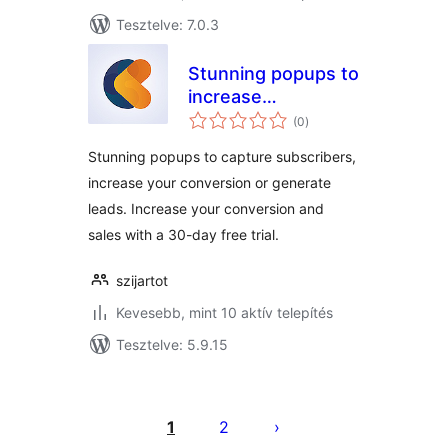
Tesztelve: 7.0.3
Stunning popups to
increase
értékelés
conversion or
(0
)
összesen
capture
Stunning popups to capture subscribers,
subscribers
increase your conversion or generate
leads. Increase your conversion and
sales with a 30-day free trial.
szijartot
Kevesebb, mint 10 aktív telepítés
Tesztelve: 5.9.15
Bejegyzések
lapozása
1
2