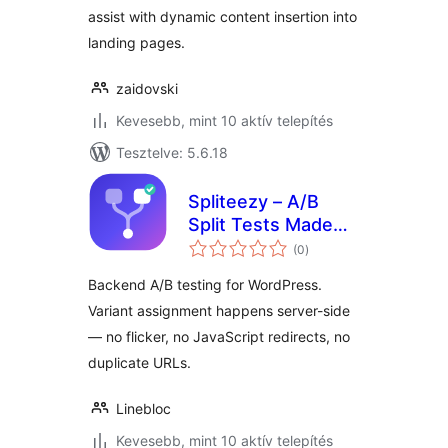
assist with dynamic content insertion into
landing pages.
zaidovski
Kevesebb, mint 10 aktív telepítés
Tesztelve: 5.6.18
Spliteezy – A/B
Split Tests Made
értékelés
Easy
(0
)
összesen
Backend A/B testing for WordPress.
Variant assignment happens server-side
— no flicker, no JavaScript redirects, no
duplicate URLs.
Linebloc
Kevesebb, mint 10 aktív telepítés