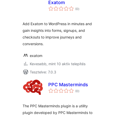
Exatom
értékelés
(0
)
összesen
Add Exatom to WordPress in minutes and
gain insights into forms, signups, and
checkouts to improve journeys and
conversions.
exatom
Kevesebb, mint 10 aktív telepítés
Tesztelve: 7.0.3
PPC Masterminds
értékelés
(0
)
összesen
The PPC Masterminds plugin is a utility
plugin developed by PPC Masterminds to