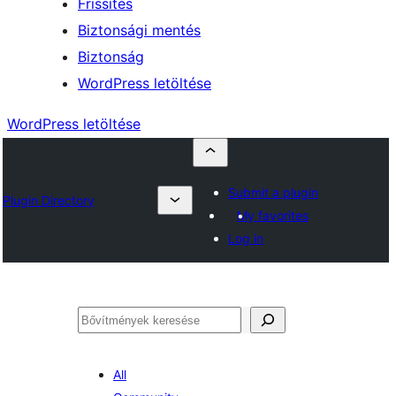
Frissítés
Biztonsági mentés
Biztonság
WordPress letöltése
WordPress letöltése
Submit a plugin
Plugin Directory
My favorites
Log in
Keresés
All