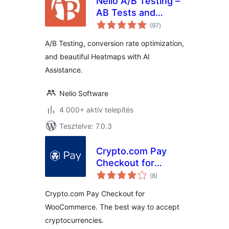
Nelio A/B Testing –
AB Tests and
értékelés
Heatmaps for
(97
)
összesen
Better Conversion
A/B Testing, conversion rate optimization,
Optimization
and beautiful Heatmaps with AI
Assistance.
Nelio Software
4 000+ aktív telepítés
Tesztelve: 7.0.3
Crypto.com Pay
Checkout for
értékelés
WooCommerce
(8
)
összesen
Crypto.com Pay Checkout for
WooCommerce. The best way to accept
cryptocurrencies.