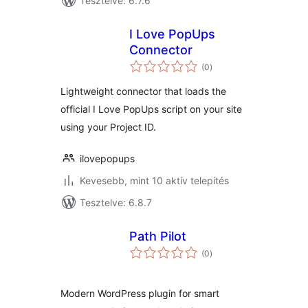
Tesztelve: 6.7.6
I Love PopUps
Connector
értékelés
(0
)
összesen
Lightweight connector that loads the
official I Love PopUps script on your site
using your Project ID.
ilovepopups
Kevesebb, mint 10 aktív telepítés
Tesztelve: 6.8.7
Path Pilot
értékelés
(0
)
összesen
Modern WordPress plugin for smart