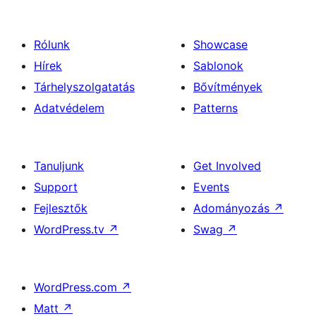
Rólunk
Showcase
Hírek
Sablonok
Tárhelyszolgatatás
Bővítmények
Adatvédelem
Patterns
Tanuljunk
Get Involved
Support
Events
Fejlesztők
Adományozás
↗
WordPress.tv
↗
Swag
↗
WordPress.com
↗
Matt
↗