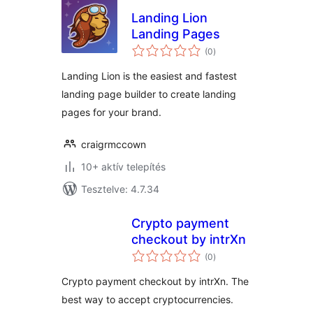
Landing Lion
Landing Pages
értékelés
(0
)
összesen
Landing Lion is the easiest and fastest
landing page builder to create landing
pages for your brand.
craigrmccown
10+ aktív telepítés
Tesztelve: 4.7.34
Crypto payment
checkout by intrXn
értékelés
(0
)
összesen
Crypto payment checkout by intrXn. The
best way to accept cryptocurrencies.