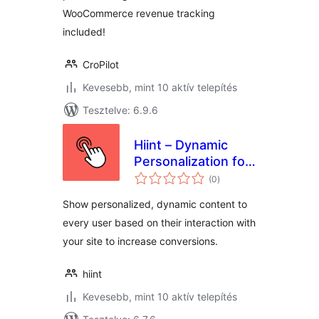
WooCommerce revenue tracking
included!
CroPilot
Kevesebb, mint 10 aktív telepítés
Tesztelve: 6.9.6
Hiint – Dynamic
Personalization for
értékelés
Woocommerce
(0
)
összesen
Show personalized, dynamic content to
every user based on their interaction with
your site to increase conversions.
hiint
Kevesebb, mint 10 aktív telepítés