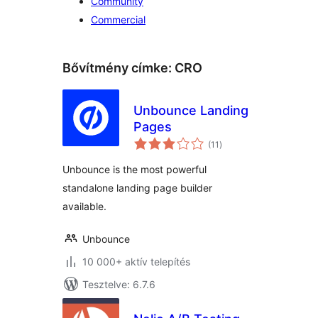
Community
Commercial
Bővítmény címke:
CRO
Unbounce Landing
Pages
értékelés
(11
)
összesen
Unbounce is the most powerful
standalone landing page builder
available.
Unbounce
10 000+ aktív telepítés
Tesztelve: 6.7.6