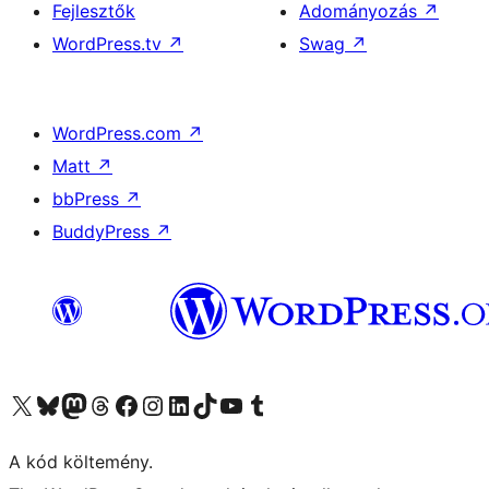
Fejlesztők
Adományozás
↗
WordPress.tv
↗
Swag
↗
WordPress.com
↗
Matt
↗
bbPress
↗
BuddyPress
↗
Visit our X (formerly Twitter) account
Visit our Bluesky account
Twitter csatornánk
Visit our Threads account
Facebook oldalunk megtekintése
Visit our Instagram account
Visit our LinkedIn account
Visit our TikTok account
Visit our YouTube channel
Visit our Tumblr account
A kód költemény.