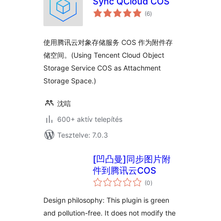
Sync QCloud COS
értékelés
(6
)
összesen
使用腾讯云对象存储服务 COS 作为附件存
储空间。(Using Tencent Cloud Object
Storage Service COS as Attachment
Storage Space.)
沈唁
600+ aktív telepítés
Tesztelve: 7.0.3
[凹凸曼]同步图片附
件到腾讯云COS
értékelés
(0
)
összesen
Design philosophy: This plugin is green
and pollution-free. It does not modify the