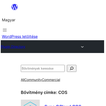
Ugrás
a
Magyar
tartalomhoz
WordPress letöltése
Plugin Directory
Keresés
All
Community
Commercial
Bővítmény címke:
COS