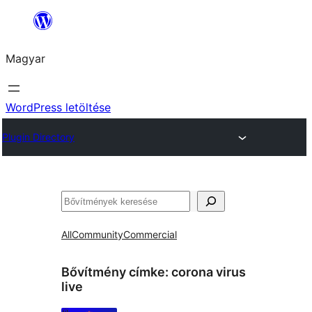
Ugrás
a
Magyar
tartalomhoz
WordPress letöltése
Plugin Directory
Keresés
All
Community
Commercial
Bővítmény címke:
corona virus
live