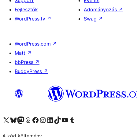
Support
Events
Fejlesztők
Adományozás
↗
WordPress.tv
↗
Swag
↗
WordPress.com
↗
Matt
↗
bbPress
↗
BuddyPress
↗
Visit our X (formerly Twitter) account
Visit our Bluesky account
Twitter csatornánk
Visit our Threads account
Facebook oldalunk megtekintése
Visit our Instagram account
Visit our LinkedIn account
Visit our TikTok account
Visit our YouTube channel
Visit our Tumblr account
A kód költemény.