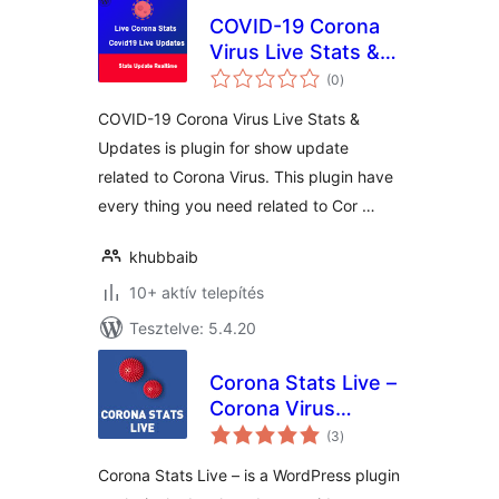
COVID-19 Corona
Virus Live Stats &
értékelés
Updates For
(0
)
összesen
WordPress Lite
COVID-19 Corona Virus Live Stats &
Updates is plugin for show update
related to Corona Virus. This plugin have
every thing you need related to Cor …
khubbaib
10+ aktív telepítés
Tesztelve: 5.4.20
Corona Stats Live –
Corona Virus
értékelés
COVID-19 Live
(3
)
összesen
Stats for
Corona Stats Live – is a WordPress plugin
WordPress Lite