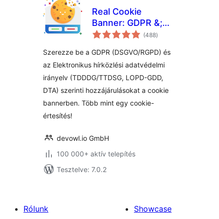
Real Cookie
Banner: GDPR &;
értékelés
ePrivacy Cookie
(488
)
összesen
hozzájárulás
Szerezze be a GDPR (DSGVO/RGPD) és
az Elektronikus hírközlési adatvédelmi
irányelv (TDDDG/TTDSG, LOPD-GDD,
DTA) szerinti hozzájárulásokat a cookie
bannerben. Több mint egy cookie-
értesítés!
devowl.io GmbH
100 000+ aktív telepítés
Tesztelve: 7.0.2
Rólunk
Showcase