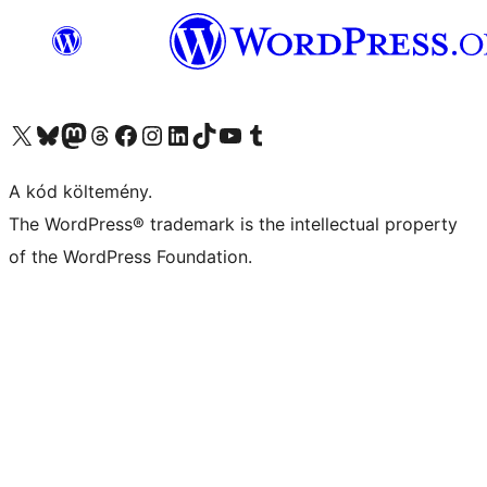
Visit our X (formerly Twitter) account
Visit our Bluesky account
Twitter csatornánk
Visit our Threads account
Facebook oldalunk megtekintése
Visit our Instagram account
Visit our LinkedIn account
Visit our TikTok account
Visit our YouTube channel
Visit our Tumblr account
A kód költemény.
The WordPress® trademark is the intellectual property
of the WordPress Foundation.