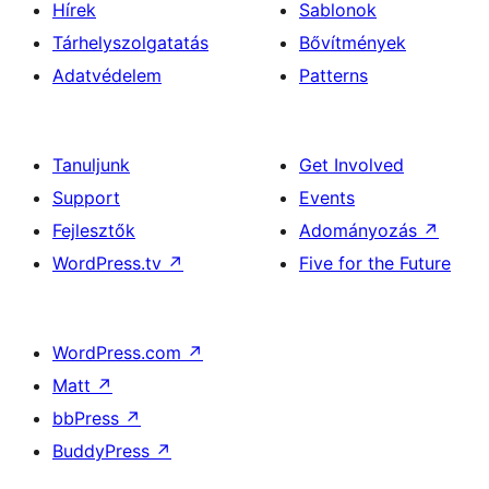
Hírek
Sablonok
Tárhelyszolgatatás
Bővítmények
Adatvédelem
Patterns
Tanuljunk
Get Involved
Support
Events
Fejlesztők
Adományozás
↗
WordPress.tv
↗
Five for the Future
WordPress.com
↗
Matt
↗
bbPress
↗
BuddyPress
↗