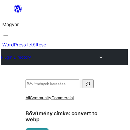
Ugrás
a
Magyar
tartalomhoz
WordPress letöltése
Plugin Directory
Keresés
All
Community
Commercial
Bővítmény címke:
convert to
webp