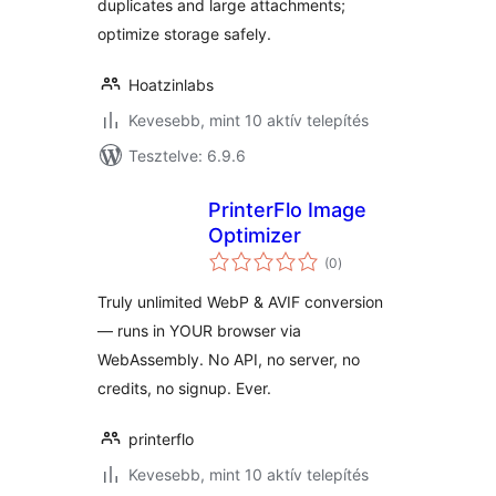
duplicates and large attachments;
optimize storage safely.
Hoatzinlabs
Kevesebb, mint 10 aktív telepítés
Tesztelve: 6.9.6
PrinterFlo Image
Optimizer
értékelés
(0
)
összesen
Truly unlimited WebP & AVIF conversion
— runs in YOUR browser via
WebAssembly. No API, no server, no
credits, no signup. Ever.
printerflo
Kevesebb, mint 10 aktív telepítés