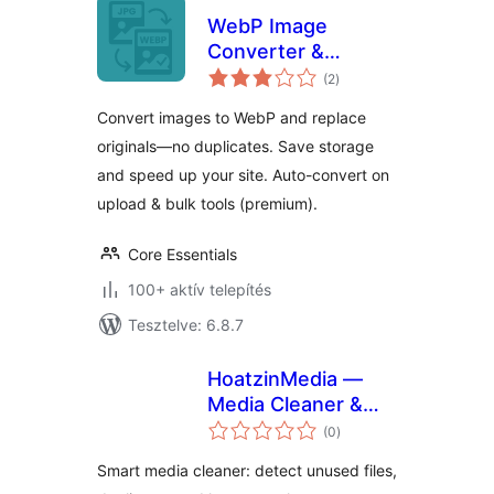
WebP Image
Converter &
értékelés
Replacer – Convert
(2
)
összesen
to WebP, No
Convert images to WebP and replace
Duplicates
originals—no duplicates. Save storage
and speed up your site. Auto-convert on
upload & bulk tools (premium).
Core Essentials
100+ aktív telepítés
Tesztelve: 6.8.7
HoatzinMedia —
Media Cleaner &
értékelés
Storage Optimizer
(0
)
összesen
Smart media cleaner: detect unused files,