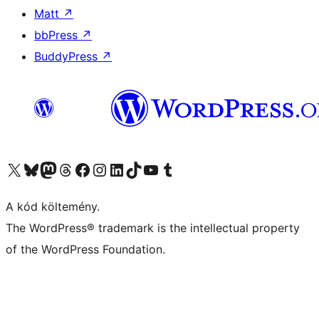
Matt
↗
bbPress
↗
BuddyPress
↗
Visit our X (formerly Twitter) account
Visit our Bluesky account
Twitter csatornánk
Visit our Threads account
Facebook oldalunk megtekintése
Visit our Instagram account
Visit our LinkedIn account
Visit our TikTok account
Visit our YouTube channel
Visit our Tumblr account
A kód költemény.
The WordPress® trademark is the intellectual property
of the WordPress Foundation.