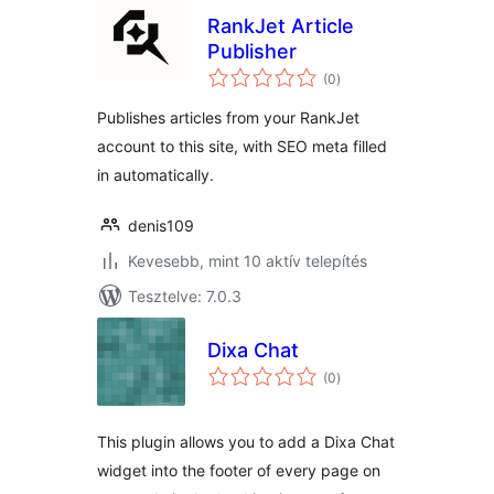
RankJet Article
Publisher
értékelés
(0
)
összesen
Publishes articles from your RankJet
account to this site, with SEO meta filled
in automatically.
denis109
Kevesebb, mint 10 aktív telepítés
Tesztelve: 7.0.3
Dixa Chat
értékelés
(0
)
összesen
This plugin allows you to add a Dixa Chat
widget into the footer of every page on