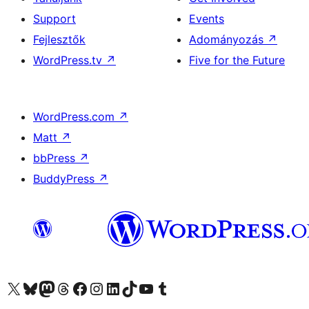
Support
Events
Fejlesztők
Adományozás
↗
WordPress.tv
↗
Five for the Future
WordPress.com
↗
Matt
↗
bbPress
↗
BuddyPress
↗
Visit our X (formerly Twitter) account
Visit our Bluesky account
Twitter csatornánk
Visit our Threads account
Facebook oldalunk megtekintése
Visit our Instagram account
Visit our LinkedIn account
Visit our TikTok account
Visit our YouTube channel
Visit our Tumblr account