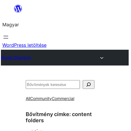
Ugrás
a
Magyar
tartalomhoz
WordPress letöltése
Plugin Directory
Keresés
All
Community
Commercial
Bővítmény címke:
content
folders