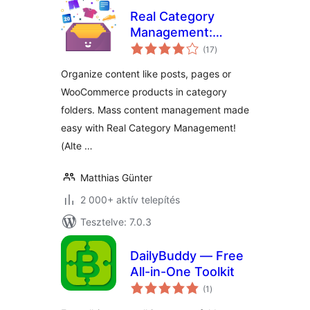
Real Category
Management:
értékelés
Content
(17
)
összesen
Management in
Organize content like posts, pages or
Category Folders
WooCommerce products in category
folders. Mass content management made
easy with Real Category Management!
(Alte …
Matthias Günter
2 000+ aktív telepítés
Tesztelve: 7.0.3
DailyBuddy — Free
All-in-One Toolkit
értékelés
(1
)
összesen