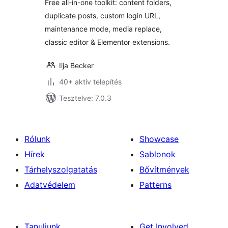
Free all-in-one toolkit: content folders,
duplicate posts, custom login URL,
maintenance mode, media replace,
classic editor & Elementor extensions.
Ilja Becker
40+ aktív telepítés
Tesztelve: 7.0.3
Rólunk
Showcase
Hírek
Sablonok
Tárhelyszolgatatás
Bővítmények
Adatvédelem
Patterns
Tanuljunk
Get Involved