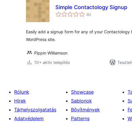
Simple Contactology Signup
értékelés
(0
)
összesen
Easily add a signup form for any of your Contactology 
WordPress site.
Pippin Williamson
10+ aktív telepítés
Tesztel
Rólunk
Showcase
T
Hírek
Sablonok
S
Tárhelyszolgatatás
Bővítmények
F
Adatvédelem
Patterns
W