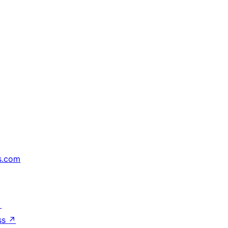
s.com
↗
ss
↗