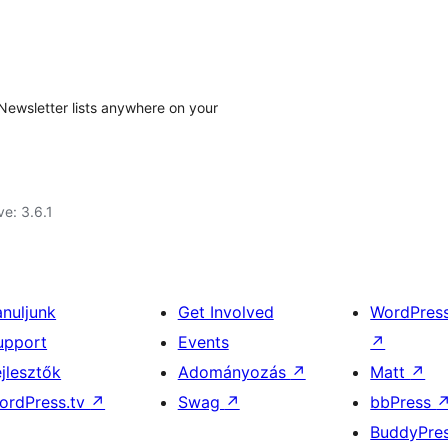
Newsletter lists anywhere on your
ve: 3.6.1
anuljunk
Get Involved
WordPres
upport
Events
↗
ejlesztők
Adományozás
↗
Matt
↗
ordPress.tv
↗
Swag
↗
bbPress
BuddyPre