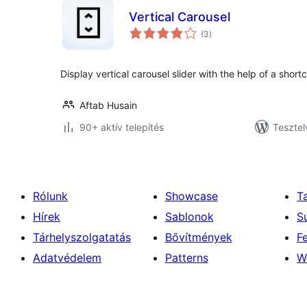
Vertical Carousel
értékelés
(3
)
összesen
Display vertical carousel slider with the help of a short
Aftab Husain
90+ aktív telepítés
Tesztel
Rólunk
Showcase
T
Hírek
Sablonok
S
Tárhelyszolgatatás
Bővítmények
F
Adatvédelem
Patterns
W