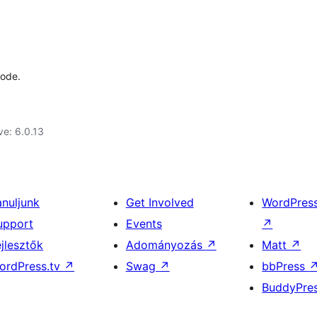
code.
ve: 6.0.13
anuljunk
Get Involved
WordPres
upport
Events
↗
ejlesztők
Adományozás
↗
Matt
↗
ordPress.tv
↗
Swag
↗
bbPress
BuddyPre