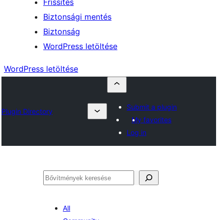
Frissítés
Biztonsági mentés
Biztonság
WordPress letöltése
WordPress letöltése
Submit a plugin
Plugin Directory
My favorites
Log in
Keresés
All