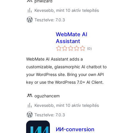
phwizard
Kevesebb, mint 10 aktív telepítés
Tesztelve: 7.0.3
WebMate AI
Assistant
értékelés
(0
)
összesen
WebMate AI Assistant adds a
customizable, glassmorphic AI chatbot to
your WordPress site. Bring your own API
key or use the WordPress 7.0+ AI Client.
oguzhancem
Kevesebb, mint 10 aktív telepítés
Tesztelve: 7.0.3
ИИ-conversion