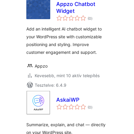
Appzo Chatbot
Widget
értékelés
(0
)
összesen
Add an intelligent AI chatbot widget to
your WordPress site with customizable
positioning and styling. Improve
customer engagement and support.
Appzo
Kevesebb, mint 10 aktív telepítés
Tesztelve: 6.4.9
AskaiWP
értékelés
(0
)
összesen
Summarize, explain, and chat — directly
on your WordPress site.