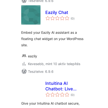
Tesztelve: 6.9.6
Eazily Chat
értékelés
(0
)
összesen
Embed your Eazily AI assistant as a
floating chat widget on your WordPress
site.
eazily
Kevesebb, mint 10 aktív telepítés
Tesztelve: 6.9.6
Intuitina AI
Chatbot: Live
értékelés
WordPress Content
(0
)
összesen
Connector
Give your Intuitina AI chatbot secure,