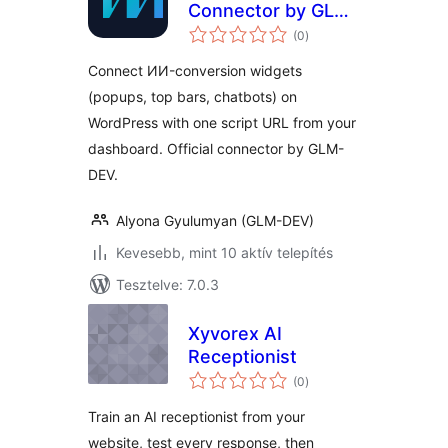
Connector by GLM-
értékelés
DEV
(0
)
összesen
Connect ИИ-conversion widgets
(popups, top bars, chatbots) on
WordPress with one script URL from your
dashboard. Official connector by GLM-
DEV.
Alyona Gyulumyan (GLM-DEV)
Kevesebb, mint 10 aktív telepítés
Tesztelve: 7.0.3
Xyvorex AI
Receptionist
értékelés
(0
)
összesen
Train an AI receptionist from your
website, test every response, then