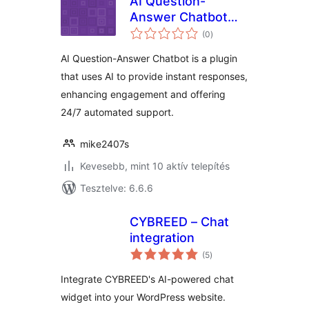
AI Question-
Answer Chatbot
értékelés
from Camhdk
(0
)
összesen
AI Question-Answer Chatbot is a plugin
that uses AI to provide instant responses,
enhancing engagement and offering
24/7 automated support.
mike2407s
Kevesebb, mint 10 aktív telepítés
Tesztelve: 6.6.6
CYBREED – Chat
integration
értékelés
(5
)
összesen
Integrate CYBREED's AI-powered chat
widget into your WordPress website.