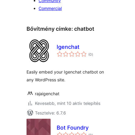
Community
Commercial
Bővítmény címke:
chatbot
Igenchat
értékelés
(0
)
összesen
Easily embed your Igenchat chatbot on
any WordPress site.
rajaigenchat
Kevesebb, mint 10 aktív telepítés
Tesztelve: 6.7.6
Bot Foundry
értékelés