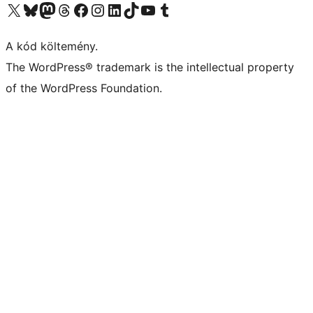
Visit our X (formerly Twitter) account
Visit our Bluesky account
Twitter csatornánk
Visit our Threads account
Facebook oldalunk megtekintése
Visit our Instagram account
Visit our LinkedIn account
Visit our TikTok account
Visit our YouTube channel
Visit our Tumblr account
A kód költemény.
The WordPress® trademark is the intellectual property
of the WordPress Foundation.