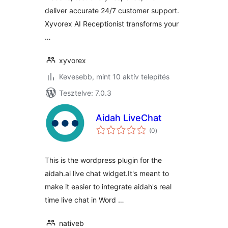
deliver accurate 24/7 customer support.
Xyvorex AI Receptionist transforms your
…
xyvorex
Kevesebb, mint 10 aktív telepítés
Tesztelve: 7.0.3
Aidah LiveChat
értékelés
(0
)
összesen
This is the wordpress plugin for the
aidah.ai live chat widget.It's meant to
make it easier to integrate aidah's real
time live chat in Word …
nativeb