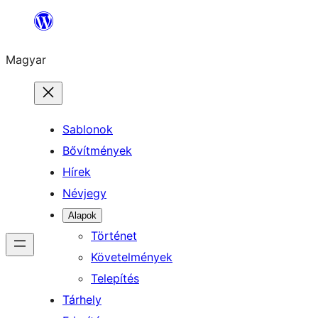
Ugrás
a
Magyar
tartalomhoz
Sablonok
Bővítmények
Hírek
Névjegy
Alapok
Történet
Követelmények
Telepítés
Tárhely