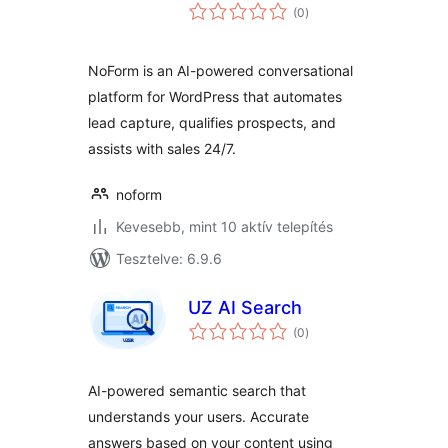
értékelés
(0
)
összesen
NoForm is an AI-powered conversational
platform for WordPress that automates
lead capture, qualifies prospects, and
assists with sales 24/7.
noform
Kevesebb, mint 10 aktív telepítés
Tesztelve: 6.9.6
UZ AI Search
értékelés
(0
)
összesen
AI-powered semantic search that
understands your users. Accurate
answers based on your content using