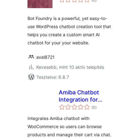
(0
)
összesen
Bot Foundry is a powerful, yet easy-to-
use WordPress chatbot creation tool that
helps you create a custom smart AI
chatbot for your your website.
axel8721
Kevesebb, mint 10 aktív telepítés
Tesztelve: 6.8.7
Amiba Chatbot
Integration for
értékelés
WooCommerce
(0
)
összesen
Integrates Amiba chatbot with
WooCommerce so users can browse
products and manage their cart via chat.