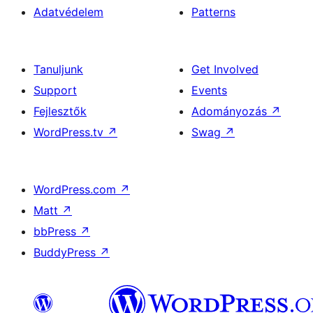
Adatvédelem
Patterns
Tanuljunk
Get Involved
Support
Events
Fejlesztők
Adományozás
↗
WordPress.tv
↗
Swag
↗
WordPress.com
↗
Matt
↗
bbPress
↗
BuddyPress
↗