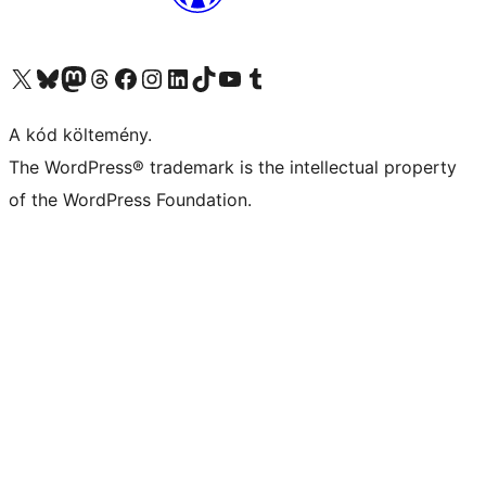
Visit our X (formerly Twitter) account
Visit our Bluesky account
Twitter csatornánk
Visit our Threads account
Facebook oldalunk megtekintése
Visit our Instagram account
Visit our LinkedIn account
Visit our TikTok account
Visit our YouTube channel
Visit our Tumblr account
A kód költemény.
The WordPress® trademark is the intellectual property
of the WordPress Foundation.