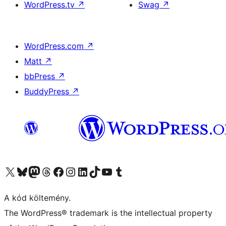
WordPress.tv
↗
Swag
↗
WordPress.com
↗
Matt
↗
bbPress
↗
BuddyPress
↗
Visit our X (formerly Twitter) account
Visit our Bluesky account
Twitter csatornánk
Visit our Threads account
Facebook oldalunk megtekintése
Visit our Instagram account
Visit our LinkedIn account
Visit our TikTok account
Visit our YouTube channel
Visit our Tumblr account
A kód költemény.
The WordPress® trademark is the intellectual property