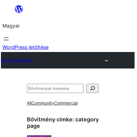
Ugrás
a
Magyar
tartalomhoz
WordPress letöltése
Plugin Directory
Keresés
All
Community
Commercial
Bővítmény címke:
category
page