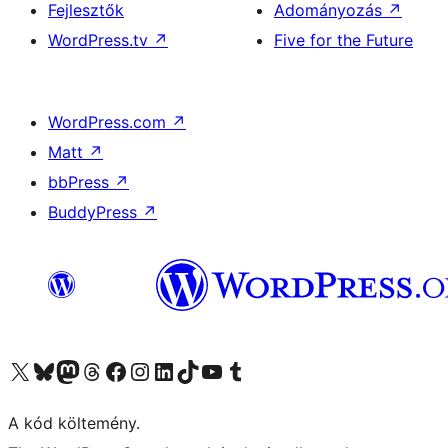
Fejlesztők
Adományozás
↗
WordPress.tv
↗
Five for the Future
WordPress.com
↗
Matt
↗
bbPress
↗
BuddyPress
↗
Visit our X (formerly Twitter) account
Visit our Bluesky account
Twitter csatornánk
Visit our Threads account
Facebook oldalunk megtekintése
Visit our Instagram account
Visit our LinkedIn account
Visit our TikTok account
Visit our YouTube channel
Visit our Tumblr account
A kód költemény.