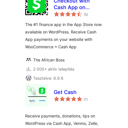
Checkout with
Cash App on
értékelés
WooCommerce
(5
)
összesen
The #1 finance app in the App Store now
available on WordPress. Receive Cash
App payments on your website with
WooCommerce + Cash App
The African Boss
2 000+ aktív telepítés
Tesztelve: 6.9.6
Get Cash
értékelés
(1
)
összesen
Receive payments, donations, tips on
WordPress via Cash App, Venmo, Zelle,