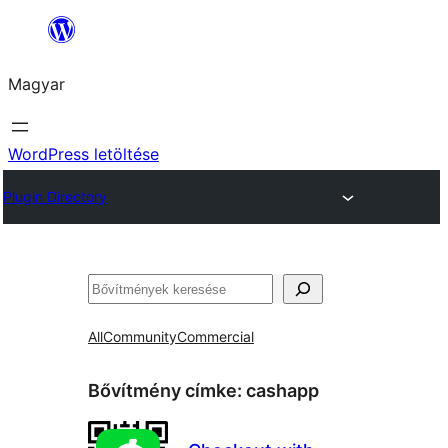
Ugrás
a
Magyar
tartalomhoz
WordPress letöltése
Plugin Directory
Keresés
All
Community
Commercial
Bővítmény címke:
cashapp