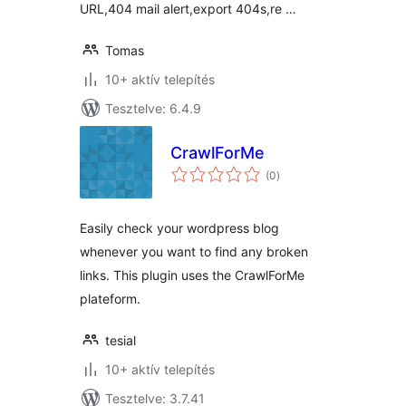
URL,404 mail alert,export 404s,re …
Tomas
10+ aktív telepítés
Tesztelve: 6.4.9
CrawlForMe
értékelés
(0
)
összesen
Easily check your wordpress blog
whenever you want to find any broken
links. This plugin uses the CrawlForMe
plateform.
tesial
10+ aktív telepítés
Tesztelve: 3.7.41