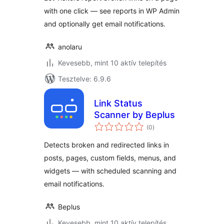
with one click — see reports in WP Admin
and optionally get email notifications.
anolaru
Kevesebb, mint 10 aktív telepítés
Tesztelve: 6.9.6
Link Status
Scanner by Beplus
értékelés
(0
)
összesen
Detects broken and redirected links in
posts, pages, custom fields, menus, and
widgets — with scheduled scanning and
email notifications.
Beplus
Kevesebb, mint 10 aktív telepítés