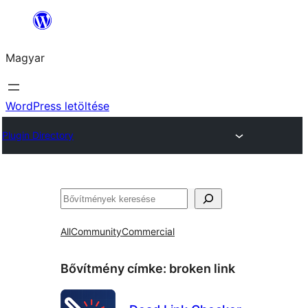
Ugrás
a
Magyar
tartalomhoz
WordPress letöltése
Plugin Directory
Keresés
All
Community
Commercial
Bővítmény címke:
broken link