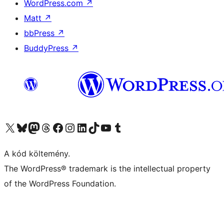
WordPress.com
↗
Matt
↗
bbPress
↗
BuddyPress
↗
Visit our X (formerly Twitter) account
Visit our Bluesky account
Twitter csatornánk
Visit our Threads account
Facebook oldalunk megtekintése
Visit our Instagram account
Visit our LinkedIn account
Visit our TikTok account
Visit our YouTube channel
Visit our Tumblr account
A kód költemény.
The WordPress® trademark is the intellectual property
of the WordPress Foundation.