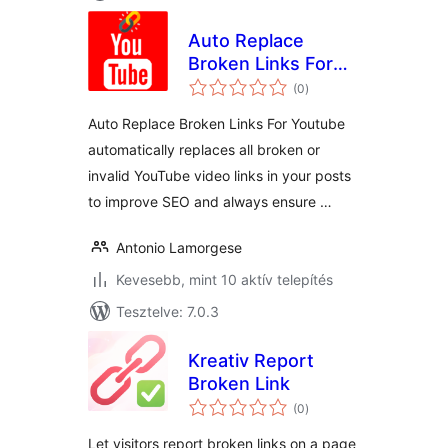
Auto Replace
Broken Links For
értékelés
Youtube
(0
)
összesen
Auto Replace Broken Links For Youtube
automatically replaces all broken or
invalid YouTube video links in your posts
to improve SEO and always ensure …
Antonio Lamorgese
Kevesebb, mint 10 aktív telepítés
Tesztelve: 7.0.3
Kreativ Report
Broken Link
értékelés
(0
)
összesen
Let visitors report broken links on a page