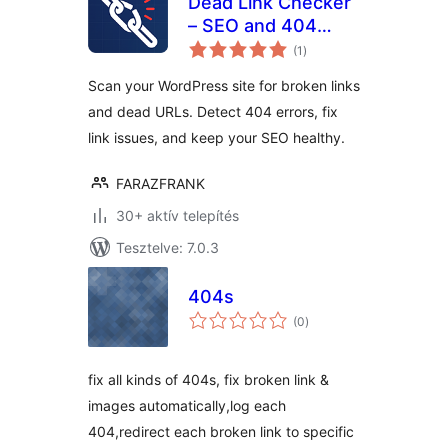
Dead Link Checker
– SEO and 404
értékelés
error Fix
(1
)
összesen
Scan your WordPress site for broken links
and dead URLs. Detect 404 errors, fix
link issues, and keep your SEO healthy.
FARAZFRANK
30+ aktív telepítés
Tesztelve: 7.0.3
404s
értékelés
(0
)
összesen
fix all kinds of 404s, fix broken link &
images automatically,log each
404,redirect each broken link to specific