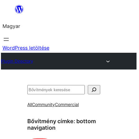
Ugrás
a
Magyar
tartalomhoz
WordPress letöltése
Plugin Directory
Keresés
All
Community
Commercial
Bővítmény címke:
bottom
navigation