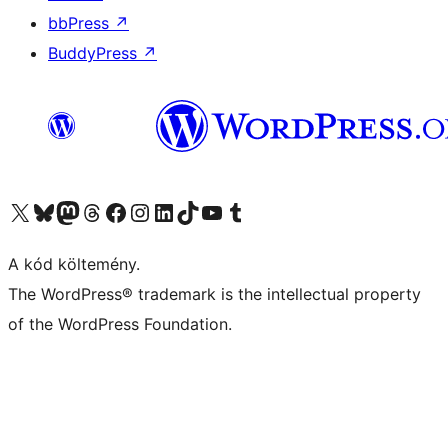
bbPress
↗
BuddyPress
↗
Visit our X (formerly Twitter) account
Visit our Bluesky account
Twitter csatornánk
Visit our Threads account
Facebook oldalunk megtekintése
Visit our Instagram account
Visit our LinkedIn account
Visit our TikTok account
Visit our YouTube channel
Visit our Tumblr account
A kód költemény.
The WordPress® trademark is the intellectual property
of the WordPress Foundation.