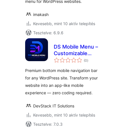
menu for WordPress websites.
imakash
Kevesebb, mint 10 aktív telepítés
Tesztelve: 6.9.6
DS Mobile Menu –
Customizable
értékelés
Bottom Navigation
(0
)
összesen
Bar
Premium bottom mobile navigation bar
for any WordPress site. Transform your
website into an app-like mobile
experience — zero coding required.
DevStack IT Solutions
Kevesebb, mint 10 aktív telepítés
Tesztelve: 7.0.3