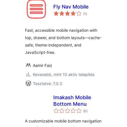
Fly Nav Mobile
értékelés
(1
)
összesen
Fast, accessible mobile navigation with
top, drawer, and bottom layouts—cache-
safe, theme-independent, and
JavaScript-free.
Aamir Faiz
Kevesebb, mint 10 aktív telepítés
Tesztelve: 7.0.3
Imakash Mobile
Bottom Menu
értékelés
(0
)
összesen
A customizable mobile bottom navigation