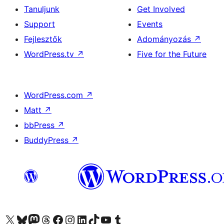
Tanuljunk
Get Involved
Support
Events
Fejlesztők
Adományozás
↗
WordPress.tv
↗
Five for the Future
WordPress.com
↗
Matt
↗
bbPress
↗
BuddyPress
↗
Visit our X (formerly Twitter) account
Visit our Bluesky account
Twitter csatornánk
Visit our Threads account
Facebook oldalunk megtekintése
Visit our Instagram account
Visit our LinkedIn account
Visit our TikTok account
Visit our YouTube channel
Visit our Tumblr account