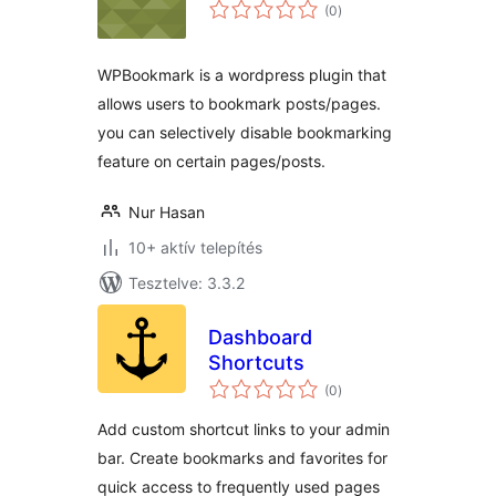
értékelés
(0
)
összesen
WPBookmark is a wordpress plugin that
allows users to bookmark posts/pages.
you can selectively disable bookmarking
feature on certain pages/posts.
Nur Hasan
10+ aktív telepítés
Tesztelve: 3.3.2
Dashboard
Shortcuts
értékelés
(0
)
összesen
Add custom shortcut links to your admin
bar. Create bookmarks and favorites for
quick access to frequently used pages