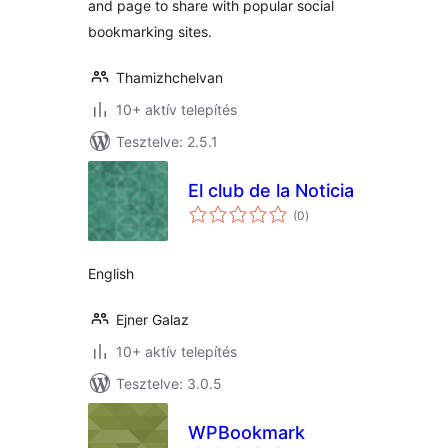
and page to share with popular social
bookmarking sites.
Thamizhchelvan
10+ aktív telepítés
Tesztelve: 2.5.1
El club de la Noticia
értékelés
(0
)
összesen
English
Ejner Galaz
10+ aktív telepítés
Tesztelve: 3.0.5
WPBookmark