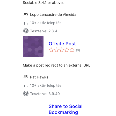
Sociable 3.4.1 or above.
Lopo Lencastre de Almeida
10+ aktív telepítés
Tesztelve: 2.8.4
Offsite Post
értékelés
(0
)
összesen
Make a post redirect to an external URL
Pat Hawks
10+ aktív telepítés
Tesztelve: 3.9.40
Share to Social
Bookmarking