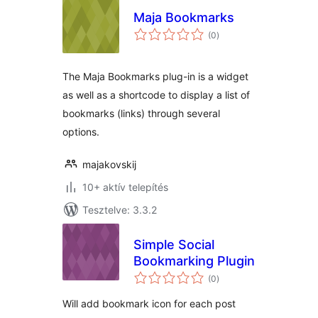
Maja Bookmarks
értékelés
(0
)
összesen
The Maja Bookmarks plug-in is a widget
as well as a shortcode to display a list of
bookmarks (links) through several
options.
majakovskij
10+ aktív telepítés
Tesztelve: 3.3.2
Simple Social
Bookmarking Plugin
értékelés
(0
)
összesen
Will add bookmark icon for each post