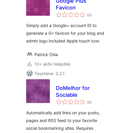
Google Plus
Favicon
értékelés
(0
)
összesen
Simply add a Google+ account ID to
generate a G+ favicon for your blog and
admin logo included Apple touch icon.
Patrick Chia
10+ aktív telepítés
Tesztelve: 3.2.1
DoMelhor for
Sociable
értékelés
(0
)
összesen
Automatically add links on your posts,
pages and RSS feed to your favorite
social bookmarking sites. Requires