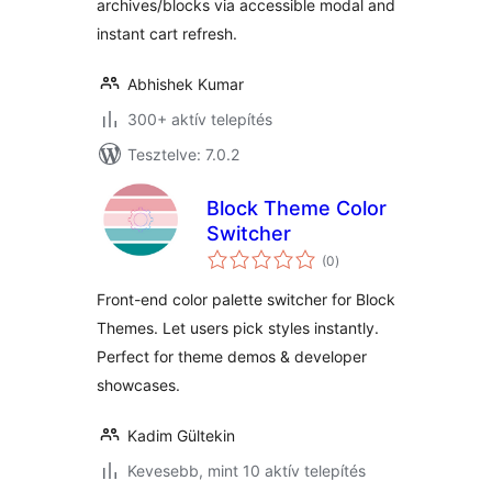
archives/blocks via accessible modal and
instant cart refresh.
Abhishek Kumar
300+ aktív telepítés
Tesztelve: 7.0.2
Block Theme Color
Switcher
értékelés
(0
)
összesen
Front-end color palette switcher for Block
Themes. Let users pick styles instantly.
Perfect for theme demos & developer
showcases.
Kadim Gültekin
Kevesebb, mint 10 aktív telepítés