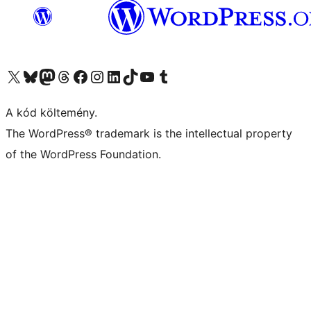
Visit our X (formerly Twitter) account
Visit our Bluesky account
Twitter csatornánk
Visit our Threads account
Facebook oldalunk megtekintése
Visit our Instagram account
Visit our LinkedIn account
Visit our TikTok account
Visit our YouTube channel
Visit our Tumblr account
A kód költemény.
The WordPress® trademark is the intellectual property
of the WordPress Foundation.