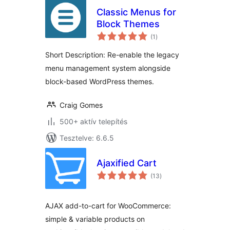
Classic Menus for
Block Themes
értékelés
(1
)
összesen
Short Description: Re-enable the legacy
menu management system alongside
block-based WordPress themes.
Craig Gomes
500+ aktív telepítés
Tesztelve: 6.6.5
Ajaxified Cart
értékelés
(13
)
összesen
AJAX add-to-cart for WooCommerce:
simple & variable products on