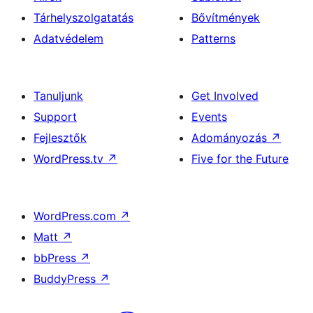
Tárhelyszolgatatás
Bővítmények
Adatvédelem
Patterns
Tanuljunk
Get Involved
Support
Events
Fejlesztők
Adományozás
↗
WordPress.tv
↗
Five for the Future
WordPress.com
↗
Matt
↗
bbPress
↗
BuddyPress
↗