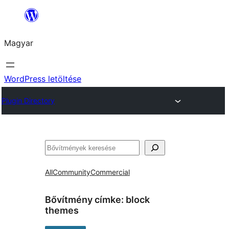
Ugrás
a
Magyar
tartalomhoz
WordPress letöltése
Plugin Directory
Keresés
All
Community
Commercial
Bővítmény címke:
block
themes