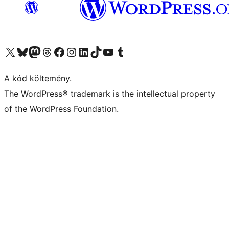
Visit our X (formerly Twitter) account
Visit our Bluesky account
Twitter csatornánk
Visit our Threads account
Facebook oldalunk megtekintése
Visit our Instagram account
Visit our LinkedIn account
Visit our TikTok account
Visit our YouTube channel
Visit our Tumblr account
A kód költemény.
The WordPress® trademark is the intellectual property
of the WordPress Foundation.