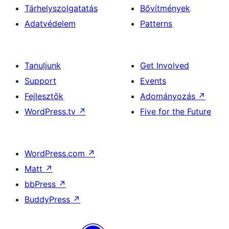
Tárhelyszolgatatás
Bővítmények
Adatvédelem
Patterns
Tanuljunk
Get Involved
Support
Events
Fejlesztők
Adományozás
↗
WordPress.tv
↗
Five for the Future
WordPress.com
↗
Matt
↗
bbPress
↗
BuddyPress
↗