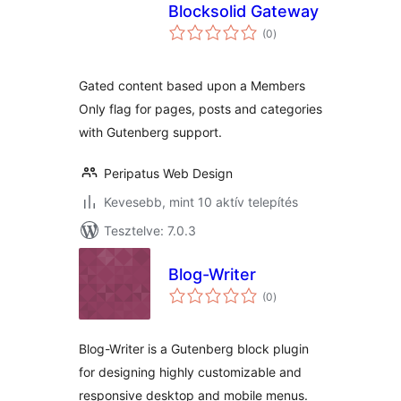
Blocksolid Gateway
értékelés
(0
)
összesen
Gated content based upon a Members
Only flag for pages, posts and categories
with Gutenberg support.
Peripatus Web Design
Kevesebb, mint 10 aktív telepítés
Tesztelve: 7.0.3
Blog-Writer
értékelés
(0
)
összesen
Blog-Writer is a Gutenberg block plugin
for designing highly customizable and
responsive desktop and mobile menus.