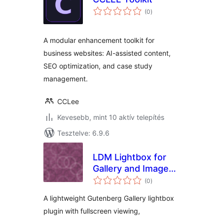
értékelés
(0
)
összesen
A modular enhancement toolkit for
business websites: AI-assisted content,
SEO optimization, and case study
management.
CCLee
Kevesebb, mint 10 aktív telepítés
Tesztelve: 6.9.6
LDM Lightbox for
Gallery and Image
értékelés
Blocks
(0
)
összesen
A lightweight Gutenberg Gallery lightbox
plugin with fullscreen viewing,