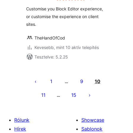
Customiser
Customise you Block Editor experience,
or customise the experience on client
sites.
TheHandOfCod
Kevesebb, mint 10 aktív telepítés
Tesztelve: 5.2.25
Bejegyzések
lapozása
1
9
10
…
11
15
…
Rólunk
Showcase
Hírek
Sablonok