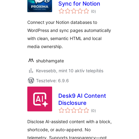
Sync for Notion
értékelés
(0
)
összesen
Connect your Notion databases to
WordPress and sync pages automatically
with clean, semantic HTML and local
media ownership.
shubhamgate
Kevesebb, mint 10 aktív telepítés
Tesztelve: 6.9.6
Desk9 AI Content
Disclosure
értékelés
(0
)
összesen
Disclose AI-assisted content with a block,
shortcode, or auto-append. No
telemetry. Supports transparency—not