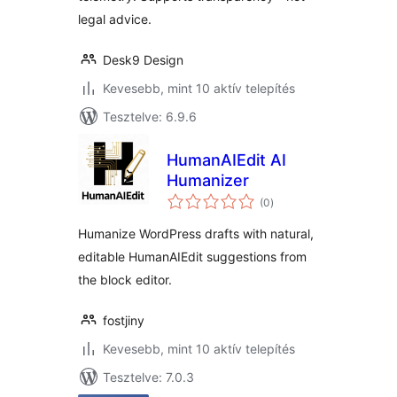
legal advice.
Desk9 Design
Kevesebb, mint 10 aktív telepítés
Tesztelve: 6.9.6
HumanAIEdit AI
Humanizer
értékelés
(0
)
összesen
Humanize WordPress drafts with natural,
editable HumanAIEdit suggestions from
the block editor.
fostjiny
Kevesebb, mint 10 aktív telepítés
Tesztelve: 7.0.3