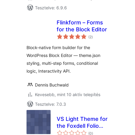
Tesztelve: 6.9.6
Flinkform – Forms
for the Block Editor
értékelés
(2
)
összesen
Block-native form builder for the
WordPress Block Editor — theme.json
styling, multi-step forms, conditional
logic, Interactivity API.
Dennis Buchwald
Kevesebb, mint 10 aktív telepítés
Tesztelve: 7.0.3
VS Light Theme for
the Foxdell Folio
értékelés
Block Editor
(0
)
összesen