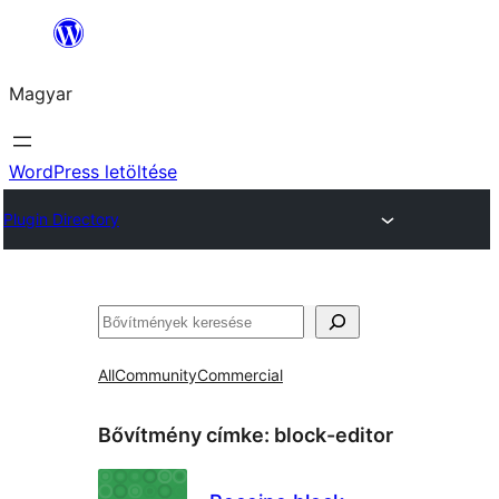
Ugrás
a
Magyar
tartalomhoz
WordPress letöltése
Plugin Directory
Keresés
All
Community
Commercial
Bővítmény címke:
block-editor