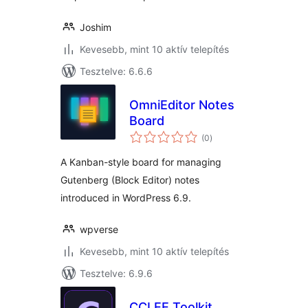
Joshim
Kevesebb, mint 10 aktív telepítés
Tesztelve: 6.6.6
OmniEditor Notes
Board
értékelés
(0
)
összesen
A Kanban-style board for managing
Gutenberg (Block Editor) notes
introduced in WordPress 6.9.
wpverse
Kevesebb, mint 10 aktív telepítés
Tesztelve: 6.9.6
CCLEE Toolkit