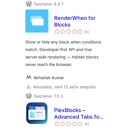
Tesztelve: 6.8.7
RenderWhen for
Blocks
értékelés
(0
)
összesen
Show or hide any block when conditions
match. Developer-first API and true
server-side rendering — hidden blocks
never reach the browser.
Abhishek Kumar
Kevesebb, mint 10 aktív telepítés
Tesztelve: 7.0.3
PlexBlocks –
Advanced Tabs for
értékelés
Block Editor
(0
)
összesen