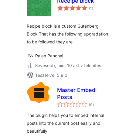
Receipe block
értékelés
(1
)
összesen
Recipe block is a custom Gutenberg
Block That has the following upgradation
to be followed they are
Rajan Panchal
Kevesebb, mint 10 aktív telepítés
Tesztelve: 5.8.0
Master Embed
Posts
értékelés
(0
)
összesen
The plugin helps you to embed internal
posts into the current post easily and
beautifully.