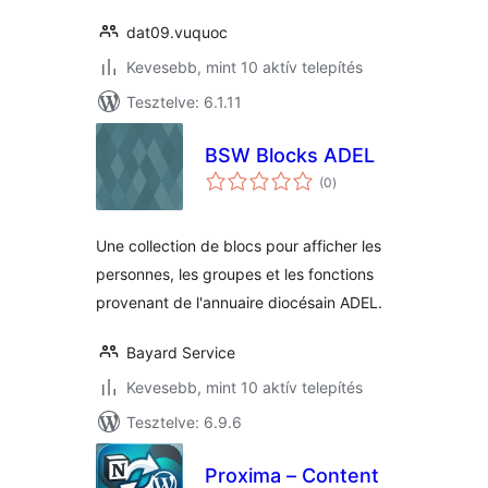
dat09.vuquoc
Kevesebb, mint 10 aktív telepítés
Tesztelve: 6.1.11
BSW Blocks ADEL
értékelés
(0
)
összesen
Une collection de blocs pour afficher les
personnes, les groupes et les fonctions
provenant de l'annuaire diocésain ADEL.
Bayard Service
Kevesebb, mint 10 aktív telepítés
Tesztelve: 6.9.6
Proxima – Content