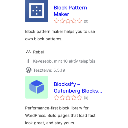
Block Pattern
Maker
értékelés
(0
)
összesen
Block pattern maker helps you to use
own block patterns.
Rebel
Kevesebb, mint 10 aktív telepítés
Tesztelve: 5.5.19
Blocksify –
Gutenberg Blocks &
értékelés
Page Builder for
(0
)
összesen
the Block Editor
Performance-first block library for
WordPress. Build pages that load fast,
look great, and stay yours.